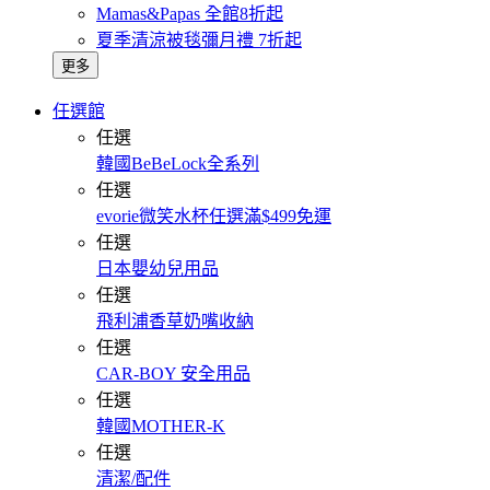
Mamas&Papas 全館8折起
夏季清涼被毯彌月禮 7折起
更多
任選館
任選
韓國BeBeLock全系列
任選
evorie微笑水杯任選滿$499免運
任選
日本嬰幼兒用品
任選
飛利浦香草奶嘴收納
任選
CAR-BOY 安全用品
任選
韓國MOTHER-K
任選
清潔/配件