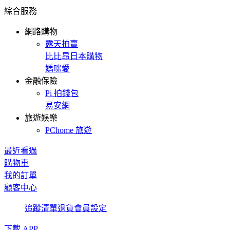
綜合服務
網路購物
露天拍賣
比比昂日本購物
媽咪愛
金融保險
Pi 拍錢包
易安網
旅遊娛樂
PChome 旅遊
最近看過
購物車
我的訂單
顧客中心
追蹤清單
退貨
會員設定
下載 APP