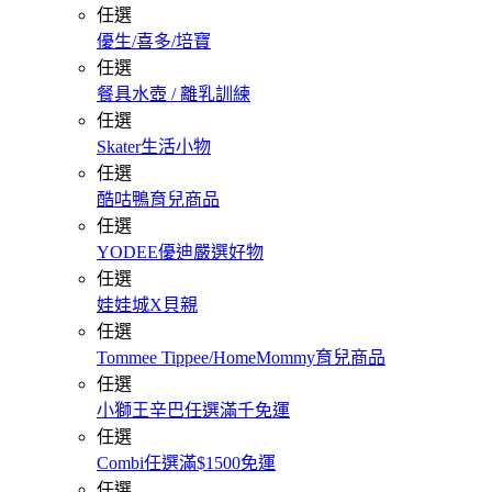
任選
優生/喜多/培寶
任選
餐具水壺 / 離乳訓練
任選
Skater生活小物
任選
酷咕鴨育兒商品
任選
YODEE優迪嚴選好物
任選
娃娃城X貝親
任選
Tommee Tippee/HomeMommy育兒商品
任選
小獅王辛巴任選滿千免運
任選
Combi任選滿$1500免運
任選