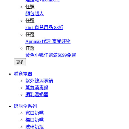
任選
麵包超人
任選
kiret 育兒用品 88折
任選
Aprimax代理-育兒好物
任選
黃色小鴨任選滿$699免運
更多
哺育電器
紫外線消毒鍋
蒸氣消毒鍋
調乳溫奶器
奶瓶全系列
寬口奶嘴
標口奶嘴
玻璃奶瓶