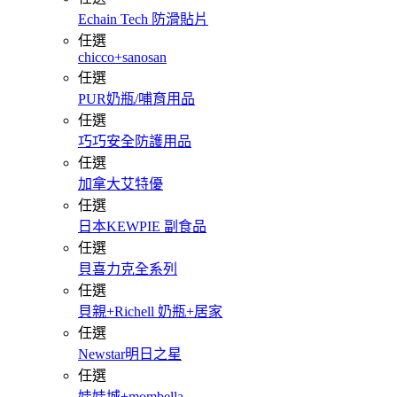
Echain Tech 防滑貼片
任選
chicco+sanosan
任選
PUR奶瓶/哺育用品
任選
巧巧安全防護用品
任選
加拿大艾特優
任選
日本KEWPIE 副食品
任選
貝喜力克全系列
任選
貝親+Richell 奶瓶+居家
任選
Newstar明日之星
任選
娃娃城+mombella