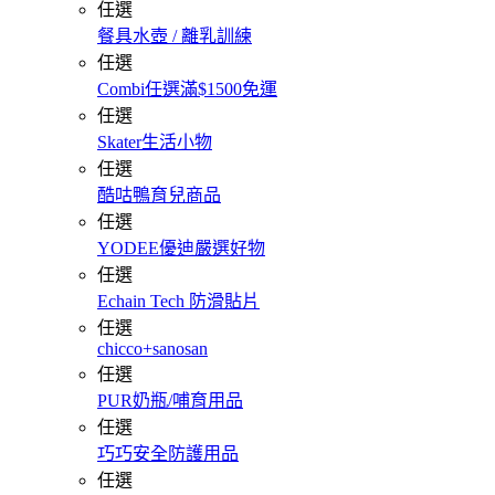
任選
餐具水壺 / 離乳訓練
任選
Combi任選滿$1500免運
任選
Skater生活小物
任選
酷咕鴨育兒商品
任選
YODEE優迪嚴選好物
任選
Echain Tech 防滑貼片
任選
chicco+sanosan
任選
PUR奶瓶/哺育用品
任選
巧巧安全防護用品
任選