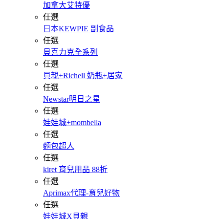
加拿大艾特優
任選
日本KEWPIE 副食品
任選
貝喜力克全系列
任選
貝親+Richell 奶瓶+居家
任選
Newstar明日之星
任選
娃娃城+mombella
任選
麵包超人
任選
kiret 育兒用品 88折
任選
Aprimax代理-育兒好物
任選
娃娃城X貝親