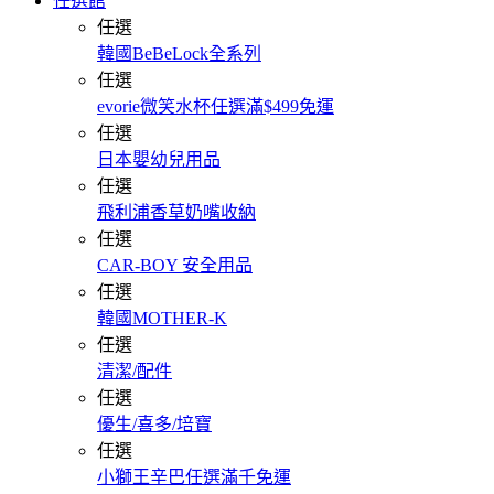
任選館
任選
韓國BeBeLock全系列
任選
evorie微笑水杯任選滿$499免運
任選
日本嬰幼兒用品
任選
飛利浦香草奶嘴收納
任選
CAR-BOY 安全用品
任選
韓國MOTHER-K
任選
清潔/配件
任選
優生/喜多/培寶
任選
小獅王辛巴任選滿千免運