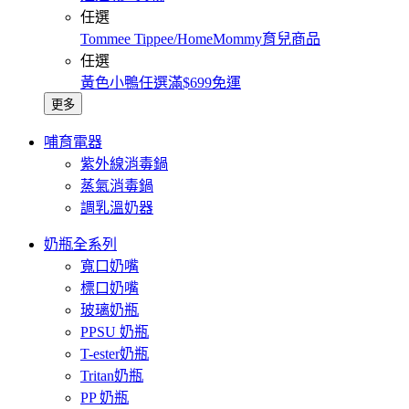
任選
Tommee Tippee/HomeMommy育兒商品
任選
黃色小鴨任選滿$699免運
更多
哺育電器
紫外線消毒鍋
蒸氣消毒鍋
調乳溫奶器
奶瓶全系列
寬口奶嘴
標口奶嘴
玻璃奶瓶
PPSU 奶瓶
T-ester奶瓶
Tritan奶瓶
PP 奶瓶