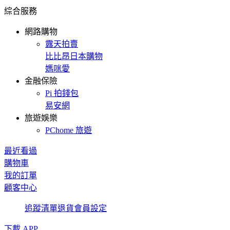
綜合服務
網路購物
露天拍賣
比比昂日本購物
媽咪愛
金融保險
Pi 拍錢包
易安網
旅遊娛樂
PChome 旅遊
最近看過
購物車
我的訂單
顧客中心
追蹤清單
退貨
會員設定
下載 APP