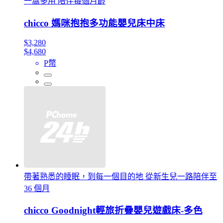
一窩多用 陪伴每個月齡
chicco 媽咪抱抱多功能嬰兒床中床
$3,280
$4,680
P幣
帶著熟悉的睡眠，到每一個目的地 從新生兒一路陪伴至
36 個月
chicco Goodnight輕旅折疊嬰兒遊戲床-多色