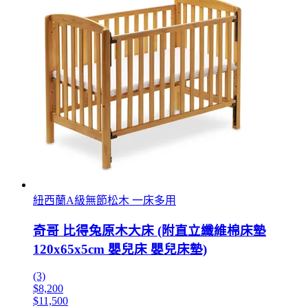
紐西蘭A級無節松木 一床多用
奇哥 比得兔原木大床 (附直立纖維棉床墊
120x65x5cm 嬰兒床 嬰兒床墊)
(3)
$8,200
$11,500