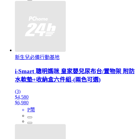
新生兒必備行動基地
i-Smart 聰明媽咪 皇家嬰兒尿布台/置物架 附防
水軟墊+收納盒六件組-(兩色可選)
(3)
$4,580
$6,980
P幣