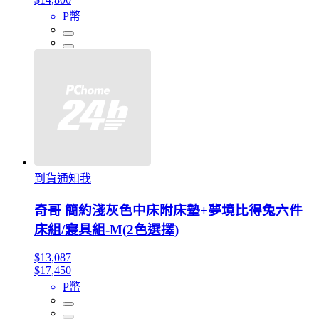
P幣
到貨通知我
奇哥 簡約淺灰色中床附床墊+夢境比得兔六件
床組/寢具組-M(2色選擇)
$13,087
$17,450
P幣