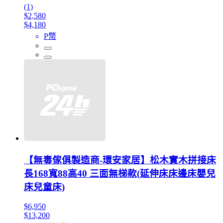
(1)
$2,580
$4,180
P幣
【無毒傢俱製造商-環安家居】松木實木拼接床
長168寬88高40 三面無梯款(延伸床床邊床嬰兒
床兒童床)
$6,950
$13,200