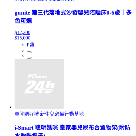
gunite 第三代落地式沙發嬰兒陪睡床0-6歲｜多
色可選
$12,200
$15,000
P幣
買就贈好禮 新生兒必備行動基地
i-Smart 聰明媽咪 皇家嬰兒尿布台置物架(附防
水軟墊桿子)