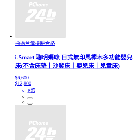
通過台灣檢驗合格
i-Smart 聰明媽咪 日式無印風櫸木多功能嬰兒
床(不含床墊｜沙發床｜嬰兒床｜兒童床)
$6,600
$12,800
P幣