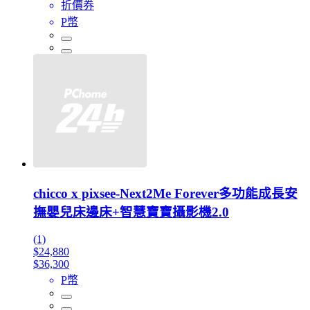
折價券
P幣
chicco x pixsee-Next2Me Forever多功能成長安
撫嬰兒床邊床+智慧寶寶攝影機2.0
(1)
$24,880
$36,300
P幣