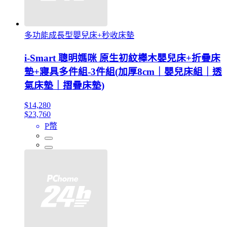
多功能成長型嬰兒床+秒收床墊
i-Smart 聰明媽咪 原生初紋櫸木嬰兒床+折疊床
墊+寢具多件組-3件組(加厚8cm｜嬰兒床組｜透
氣床墊｜摺疊床墊)
$14,280
$23,760
P幣