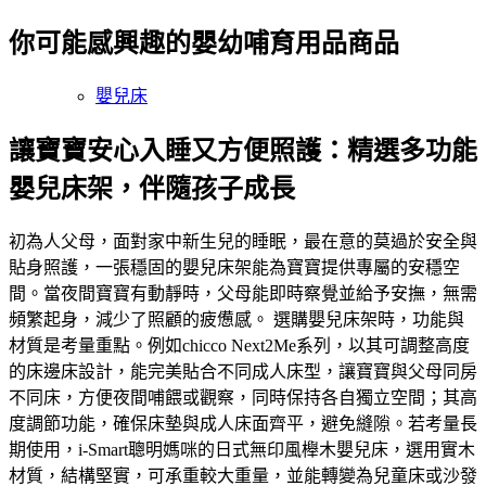
你可能感興趣的嬰幼哺育用品商品
嬰兒床
讓寶寶安心入睡又方便照護：精選多功能
嬰兒床架，伴隨孩子成長
初為人父母，面對家中新生兒的睡眠，最在意的莫過於安全與
貼身照護，一張穩固的嬰兒床架能為寶寶提供專屬的安穩空
間。當夜間寶寶有動靜時，父母能即時察覺並給予安撫，無需
頻繁起身，減少了照顧的疲憊感。 選購嬰兒床架時，功能與
材質是考量重點。例如chicco Next2Me系列，以其可調整高度
的床邊床設計，能完美貼合不同成人床型，讓寶寶與父母同房
不同床，方便夜間哺餵或觀察，同時保持各自獨立空間；其高
度調節功能，確保床墊與成人床面齊平，避免縫隙。若考量長
期使用，i-Smart聰明媽咪的日式無印風櫸木嬰兒床，選用實木
材質，結構堅實，可承重較大重量，並能轉變為兒童床或沙發