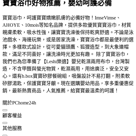
寶寶浴巾好物推薦，嬰幼呵護必備
寶寶浴巾，呵護寶寶嬌嫩肌膚的必備好物！ImseVimse、
AHOYE、10mois等知名品牌，提供多款優質寶寶浴巾，材質
親膚柔軟，吸水性強，讓寶寶洗澡後保持乾爽舒適。不論是泳
池戲水、海邊玩樂，或是居家洗澡，寶寶浴巾都是最便利的選
擇。多樣款式設計，從可愛貓頭鷹、狐狸造型，到大象連帽
款，滿足不同喜好，讓洗澡時光更加有趣。 除了寶寶浴巾，
我們也為您準備了【Leshi樂適】嬰兒乾濕兩用布巾，台灣製
造，不含甲醛與螢光物質，乾濕兩用，用途廣泛，安全又安
心。還有b.box寶寶矽膠餐碗組，吸盤設計不易打翻，附柔軟
矽膠湯匙，保護寶寶牙齦。現在選購嬰幼用品，享多重優惠促
銷，最新熱賣商品，人氣推薦，給寶寶最溫柔的呵護！
關於PChome24h
顧客權益
其他服務