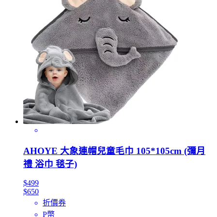
AHOYE 大象連帽兒童毛巾 105*105cm (彌月
禮 浴巾 毯子)
$499
$650
折價券
P幣