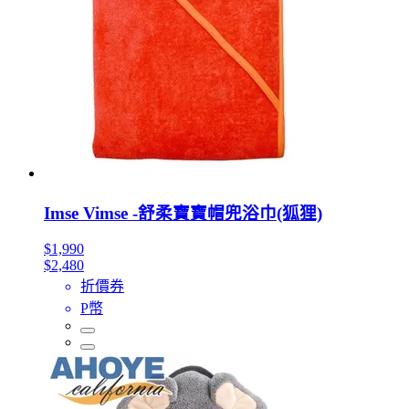
Imse Vimse -舒柔寶寶帽兜浴巾(狐狸)
$1,990
$2,480
折價券
P幣