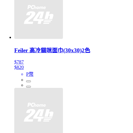
Feiler 高冷貓咪面巾(30x30)2色
$787
$820
P幣