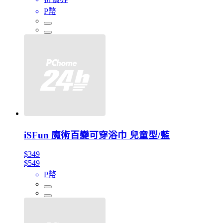
P幣
iSFun 魔術百變可穿浴巾 兒童型/藍
$349
$549
P幣