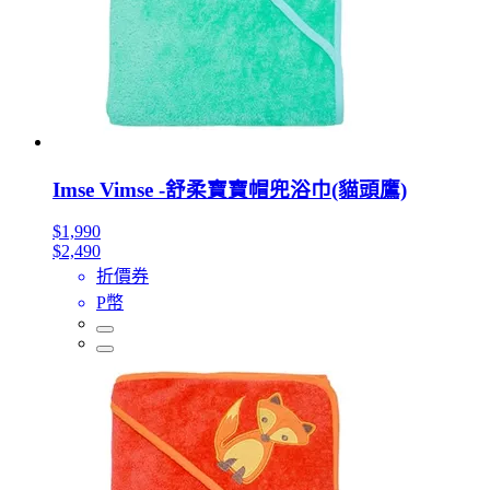
Imse Vimse -舒柔寶寶帽兜浴巾(貓頭鷹)
$1,990
$2,490
折價券
P幣