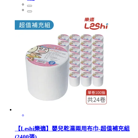
【Leshi樂適】嬰兒乾濕兩用布巾-超值補充組
(2400張)