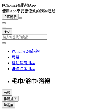
PChome24h購物App
使用App享受更優質的購物體驗
立即體驗
全站
PChome 24h購物
母嬰
嬰幼哺育用品
洗澡清潔用品
毛巾/浴巾/浴袍
分類
推薦排序
熱銷度