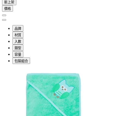
新上架
價格
品牌
材質
入數
類型
容量
包裝組合