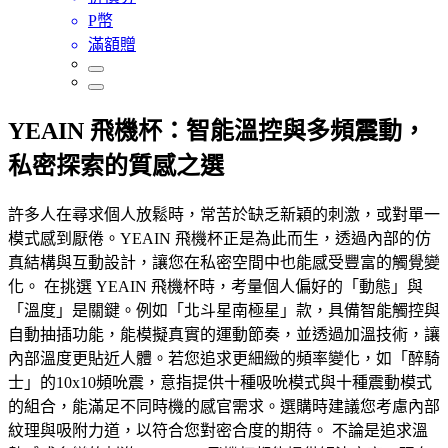
P幣
滿額贈
YEAIN 飛機杯：智能溫控與多頻震動，
私密探索的質感之選
許多人在尋求個人放鬆時，常苦於缺乏新穎的刺激，或對單一
模式感到厭倦。YEAIN 飛機杯正是為此而生，透過內部的仿
真結構與互動設計，讓您在私密空間中也能感受豐富的觸覺變
化。 在挑選 YEAIN 飛機杯時，考量個人偏好的「動態」與
「溫度」是關鍵。例如「北斗星南極星」款，具備智能觸控與
自動抽插功能，能模擬真實的運動節奏，並透過加溫技術，讓
內部溫度更貼近人體。若您追求更細緻的頻率變化，如「醉騎
士」的10x10頻吮震，意指提供十種吸吮模式與十種震動模式
的組合，能滿足不同時機的感官需求。選購時建議您考慮內部
紋理與吸附力道，以符合您對密合度的期待。 不論是追求溫