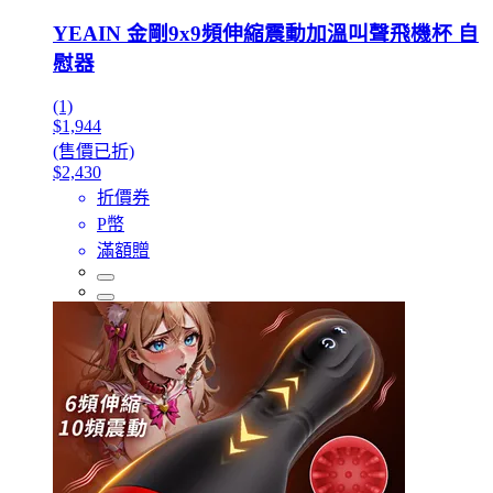
YEAIN 金剛9x9頻伸縮震動加溫叫聲飛機杯 自
慰器
(1)
$1,944
(售價已折)
$2,430
折價券
P幣
滿額贈