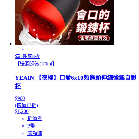
滿1件享8折
【送潤滑液170ml】
YEAIN 【夜櫻】口愛6x10頻龜頭伸縮強震自慰
杯
$960
(售價已折)
$1,200
折價券
P幣
滿額贈