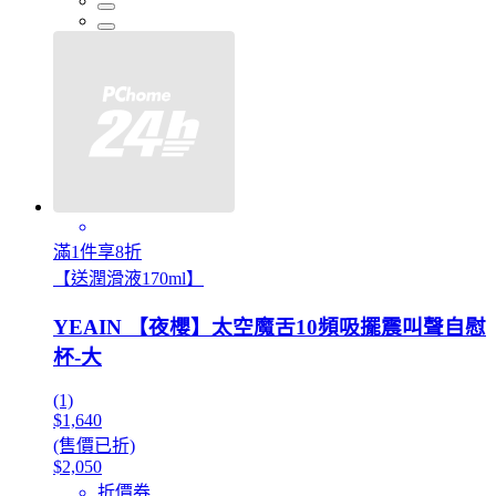
滿1件享8折
【送潤滑液170ml】
YEAIN 【夜櫻】太空魔舌10頻吸擺震叫聲自慰
杯-大
(1)
$1,640
(售價已折)
$2,050
折價券