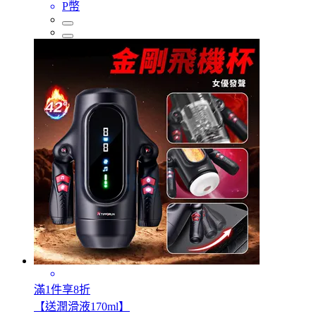
P幣
滿1件享8折
【送潤滑液170ml】