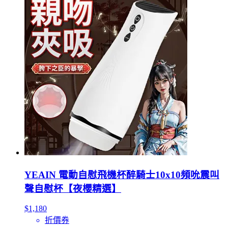
YEAIN 電動自慰飛機杯醉騎士10x10頻吮震叫
聲自慰杯【夜櫻精選】
$1,180
折價券