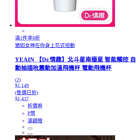
滿1件享8折
猶如女神在你身上花式扭動
YEAIN 【Dr.情趣】北斗星南極星 智能觸控 自
動抽插吮震動加溫飛機杯 電動飛機杯
(2)
$1,149
(售價已折)
$1,437
折價券
P幣
滿額贈