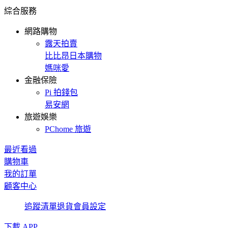
綜合服務
網路購物
露天拍賣
比比昂日本購物
媽咪愛
金融保險
Pi 拍錢包
易安網
旅遊娛樂
PChome 旅遊
最近看過
購物車
我的訂單
顧客中心
追蹤清單
退貨
會員設定
下載 APP