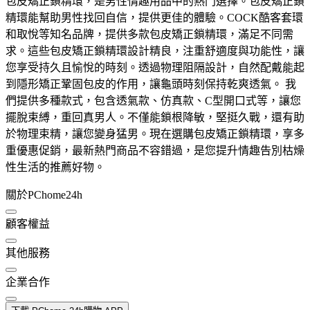
包皮矯正鎖精環，是男性情趣用品中的熱門選擇。包皮矯正鎖
精環能幫助男性找回自信，提供更佳的體驗。COCK酷客套環
和取悅等知名品牌，提供多款包皮矯正鎖精環，滿足不同需
求。這些包皮矯正鎖精環設計精良，注重舒適度與功能性，讓
您享受持久且愉悅的時刻。透過物理阻隔設計，自然配戴能起
到隱形矯正鞏固包皮的作用，讓龜頭時刻保持乾爽透氣。 我
們提供多種款式，包含透氣款、仿真款、C型開口式等，讓您
擺脫束縛，重回真男人。不僅能鎖根降敏，堅挺久戰，還有助
於物理束精，讓您變身猛男。現在選購包皮矯正鎖精環，享多
重優惠促銷，最新熱門商品不容錯過，是您提升情趣告別枯燥
性生活的推薦好物。
關於PChome24h
顧客權益
其他服務
企業合作