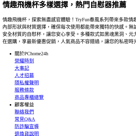
情趣飛機杯多樣選擇，熱門自慰器推薦
情趣飛機杯，探索無盡感官體驗！TryFun春風系列帶來多
內部形狀與材質選擇，確保每次使用都能帶來獨特的快感。無論
安全材質的自慰杯，讓您安心享受。多種款式如黑魂黑洞、元
在選購，享最新優惠促銷，人氣商品不容錯過，讓您的私密時
關於PChome24h
榮耀時刻
大事記
人才招募
隱私權聲明
服務條款
商品專櫃總覽
顧客權益
聯絡我們
常見Q&A
防詐騙宣導
退換貨說明