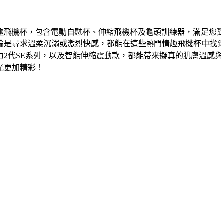
款情趣飛機杯，包含電動自慰杯、伸縮飛機杯及龜頭訓練器，滿足
是尋求溫柔沉溺或激烈快感，都能在這些熱門情趣飛機杯中找到心儀
力2代SE系列，以及智能伸縮震動款，都能帶來擬真的肌膚溫感
光更加精彩！