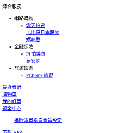
綜合服務
網路購物
露天拍賣
比比昂日本購物
媽咪愛
金融保險
Pi 拍錢包
易安網
旅遊娛樂
PChome 旅遊
最近看過
購物車
我的訂單
顧客中心
追蹤清單
退貨
會員設定
下載 APP