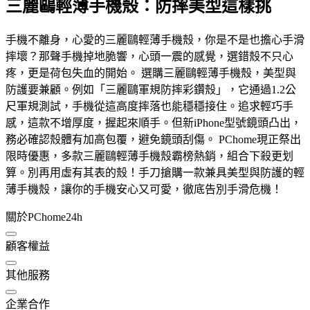
三麗鷗輕薄手機殼：防摔美型這樣挑
手機不離身，心愛的三麗鷗輕薄手機殼，你是不是也擔心手滑
摔壞？那聲手機掉地脆響，心頭一震的感覺，選錯殼不只心
疼，更是荷包失血的開始。 選購三麗鷗輕薄手機殼，美型與
防護要兼顧。例如「三麗鷗軍規防摔彩鑽殼」，它通過1.2公
尺軍規測試，手機從這高度摔落也能穩穩接住。追求輕巧手
感，這款不增厚度，握起來順手。但新iPhone型號鏡頭凸出，
務必確認殼體有加高包覆，避免鏡頭刮傷。 PChome現正祭出
限時優惠，多款三麗鷗輕薄手機殼霸榜熱銷，組合下殺更划
算。別再用虛有其表的殼！手刀搶購一款兼具美型與防護的輕
薄手機殼，讓你的手機安心又可愛，徹底告別手滑危機！
關於PChome24h
顧客權益
其他服務
企業合作