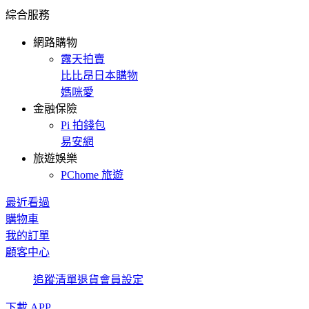
綜合服務
網路購物
露天拍賣
比比昂日本購物
媽咪愛
金融保險
Pi 拍錢包
易安網
旅遊娛樂
PChome 旅遊
最近看過
購物車
我的訂單
顧客中心
追蹤清單
退貨
會員設定
下載 APP