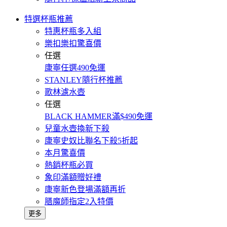
特選杯瓶推薦
特惠杯瓶多入組
樂扣樂扣驚喜價
任選
康寧任選490免運
STANLEY隨行杯推薦
歌林濾水壺
任選
BLACK HAMMER滿$490免運
兒童水壺換新下殺
康寧史奴比聯名下殺5折起
本月驚喜價
熱銷杯瓶必買
象印滿額贈好禮
康寧新色登場滿額再折
膳魔師指定2入特價
更多