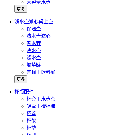
大容量水壺
更多
濾水壺濾心桌上壺
保溫壺
濾水壺濾心
煮水壺
冷水壺
濾水壺
燜燒罐
茶桶︱飲料桶
更多
杯瓶配件
杯套丨水壺套
吸管丨攪拌棒
杯蓋
杯架
杯墊