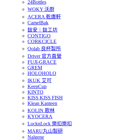
24Bottles
WOKY 沃廚
ACERA 乾唐軒
CamelBak
鈦安︱鈦工坊
CONTIGO
CORKCICLE
Oolab 良杯製所
Driver 官方直營
FUJI-GRACE
GREM
HOLOHOLO
IKUK 艾可
KeepCup
KINTO
KISS KISS FISH
Klean Kanteen
KOLIN 歌林
KYOCERA
LocknLock 樂扣樂扣
MARU丸山製研
Nalgene