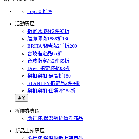
Top 30 推薦
活動專區
指定冰壩杯2件93折
膳魔師滿1888折180
BRITA限時滿2千折200
台玻指定品65折
台玻指定品2件65折
Driver指定杯瓶93折
樂扣樂扣 最高折180
STANLEY指定品2件9折
樂扣樂扣 任選2件88折
更多
折價券專區
隨行杯/保溫瓶折價券商品
新品上架專區
隨行杯/保溫瓶新上架商品