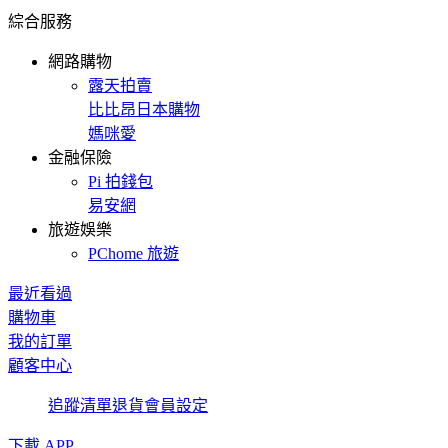
綜合服務
網路購物
露天拍賣
比比昂日本購物
媽咪愛
金融保險
Pi 拍錢包
易安網
旅遊娛樂
PChome 旅遊
最近看過
購物車
我的訂單
顧客中心
追蹤清單
退貨
會員設定
下載 APP