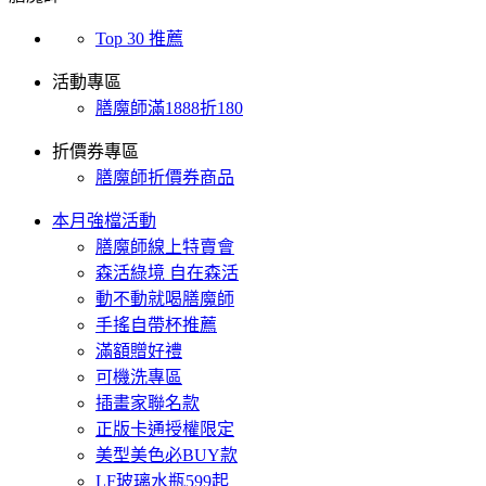
Top 30 推薦
活動專區
膳魔師滿1888折180
折價券專區
膳魔師折價券商品
本月強檔活動
膳魔師線上特賣會
森活綠境 自在森活
動不動就喝膳魔師
手搖自帶杯推薦
滿額贈好禮
可機洗專區
插畫家聯名款
正版卡通授權限定
美型美色必BUY款
LF玻璃水瓶599起