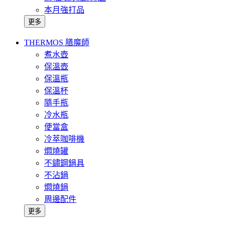
本月強打品
更多
THERMOS 膳魔師
煮水壺
保溫壺
保溫瓶
保溫杯
隨手瓶
冷水瓶
便當盒
冷萃咖啡機
燜燒罐
不鏽鋼鍋具
不沾鍋
燜燒鍋
周邊配件
更多