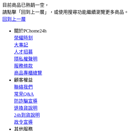
目前商品已熱銷一空，
請點擊「回到上一層」，或使用搜尋功能繼續瀏覽更多商品。
回到上一層
關於PChome24h
榮耀時刻
大事記
人才招募
隱私權聲明
服務條款
商品專櫃總覽
顧客權益
聯絡我們
常見Q&A
防詐騙宣導
退換貨說明
24h到貨說明
政令宣導
其他服務