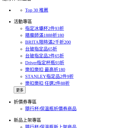
Top 30 推薦
活動專區
指定冰壩杯2件93折
膳魔師滿1888折180
BRITA限時滿2千折200
台玻指定品65折
台玻指定品2件65折
Driver指定杯瓶93折
樂扣樂扣 最高折180
STANLEY指定品2件9折
樂扣樂扣 任選2件88折
更多
折價券專區
隨行杯/保溫瓶折價券商品
新品上架專區
隨行杯/保溫瓶新上架商品