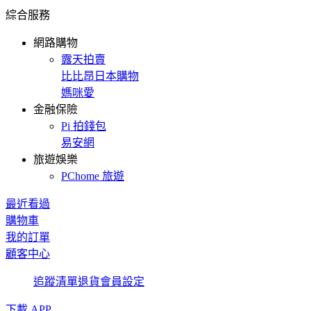
綜合服務
網路購物
露天拍賣
比比昂日本購物
媽咪愛
金融保險
Pi 拍錢包
易安網
旅遊娛樂
PChome 旅遊
最近看過
購物車
我的訂單
顧客中心
追蹤清單
退貨
會員設定
下載 APP