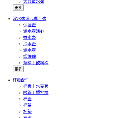
大容量水壺
更多
濾水壺濾心桌上壺
保溫壺
濾水壺濾心
煮水壺
冷水壺
濾水壺
燜燒罐
茶桶︱飲料桶
更多
杯瓶配件
杯套丨水壺套
吸管丨攪拌棒
杯蓋
杯架
杯墊
杯刷