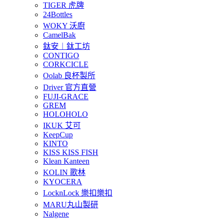
TIGER 虎牌
24Bottles
WOKY 沃廚
CamelBak
鈦安︱鈦工坊
CONTIGO
CORKCICLE
Oolab 良杯製所
Driver 官方直營
FUJI-GRACE
GREM
HOLOHOLO
IKUK 艾可
KeepCup
KINTO
KISS KISS FISH
Klean Kanteen
KOLIN 歌林
KYOCERA
LocknLock 樂扣樂扣
MARU丸山製研
Nalgene