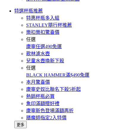
特選杯瓶推薦
特惠杯瓶多入組
STANLEY隨行杯推薦
樂扣樂扣驚喜價
任選
康寧任選490免運
歌林濾水壺
兒童水壺換新下殺
任選
BLACK HAMMER滿$490免運
本月驚喜價
康寧史奴比聯名下殺5折起
熱銷杯瓶必買
象印滿額贈好禮
康寧新色登場滿額再折
膳魔師指定2入特價
更多