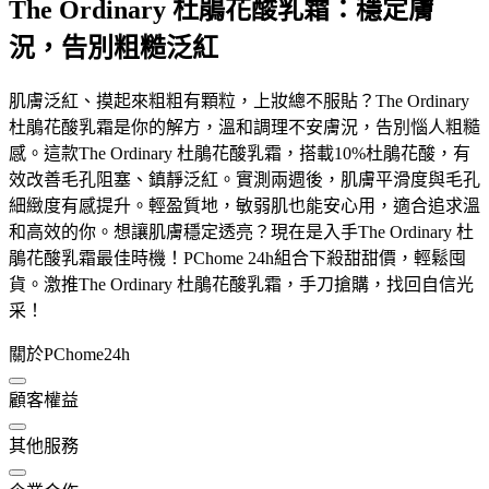
The Ordinary 杜鵑花酸乳霜：穩定膚
況，告別粗糙泛紅
肌膚泛紅、摸起來粗粗有顆粒，上妝總不服貼？The Ordinary
杜鵑花酸乳霜是你的解方，溫和調理不安膚況，告別惱人粗糙
感。這款The Ordinary 杜鵑花酸乳霜，搭載10%杜鵑花酸，有
效改善毛孔阻塞、鎮靜泛紅。實測兩週後，肌膚平滑度與毛孔
細緻度有感提升。輕盈質地，敏弱肌也能安心用，適合追求溫
和高效的你。想讓肌膚穩定透亮？現在是入手The Ordinary 杜
鵑花酸乳霜最佳時機！PChome 24h組合下殺甜甜價，輕鬆囤
貨。激推The Ordinary 杜鵑花酸乳霜，手刀搶購，找回自信光
采！
關於PChome24h
顧客權益
其他服務