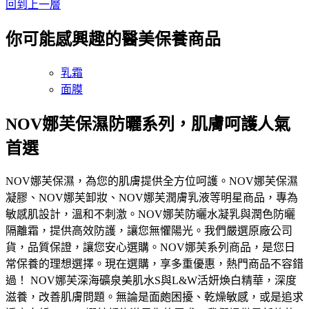
回到上一層
你可能感興趣的醫美保養商品
乳霜
面膜
NOV娜芙保濕防曬系列，肌膚呵護人氣
首選
NOV娜芙保濕，為您的肌膚提供全方位呵護。NOV娜芙保濕
凝膠、NOV娜芙卸妝、NOV娜芙潤膚乳液等明星商品，專為
敏感肌設計，溫和不刺激。NOV娜芙防曬水凝乳與潤色防曬
隔離霜，提供高效防護，讓您無懼陽光。我們嚴選原廠公司
貨，品質保證，讓您安心選購。NOV娜芙系列商品，是您日
常保養的理想選擇。現在選購，享多重優惠，熱門商品不容錯
過！ NOV娜芙深海礦泉美肌水S與L&W活妍煥白精華，深度
滋養，改善肌膚問題。無論是面皰困擾、乾燥敏感，或是追求