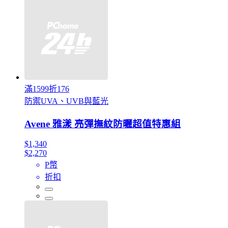
滿1599折176
防禦UVA、UVB與藍光
Avene 雅漾 亮彈撫紋防曬超值特惠組
$1,340
$2,270
P幣
折扣