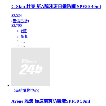
C-Skin 杜克 新A醇淡斑日霜防曬 SPF50 40ml
$2,524
(售價已折)
$2,700
P幣
折扣
【南紡購物中心】
Avene 雅漾 極速清爽防曬液SPF50 50ml