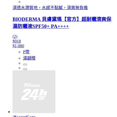
清透水潤質地，水感不黏膩，清爽無負擔
BIODERMA 貝膚黛瑪【官方】超耐曬清爽保
濕防曬液SPF50+ PA++++
(2)
$918
$1,080
P幣
滿額贈