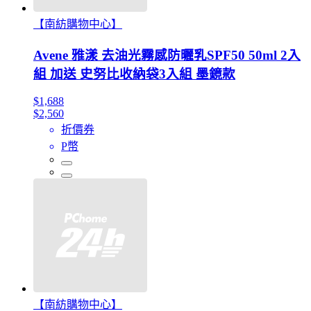
【南紡購物中心】
Avene 雅漾 去油光霧感防曬乳SPF50 50ml 2入
組 加送 史努比收納袋3入組 墨鏡款
$1,688
$2,560
折價券
P幣
【南紡購物中心】