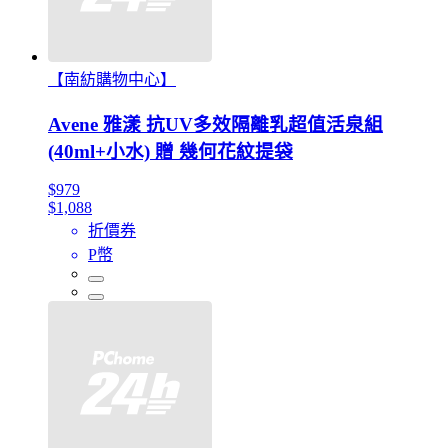
【南紡購物中心】
Avene 雅漾 抗UV多效隔離乳超值活泉組
(40ml+小水) 贈 幾何花紋提袋
$979
$1,088
折價券
P幣