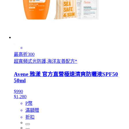
最高折300
超寬頻式光防護,海洋友善配方*
Avene 雅漾 官方直營極速清爽防曬液SPF50
50ml
$990
$1,280
P幣
滿額贈
折扣