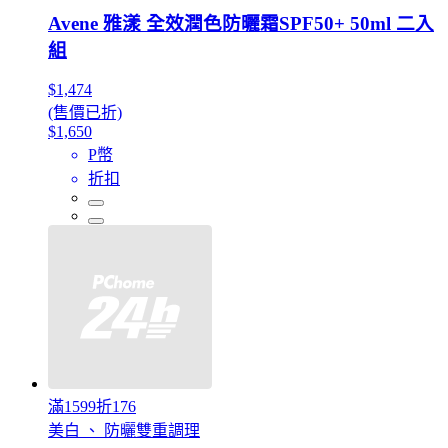
Avene 雅漾 全效潤色防曬霜SPF50+ 50ml 二入
組
$1,474
(售價已折)
$1,650
P幣
折扣
滿1599折176
美白 、 防曬雙重調理