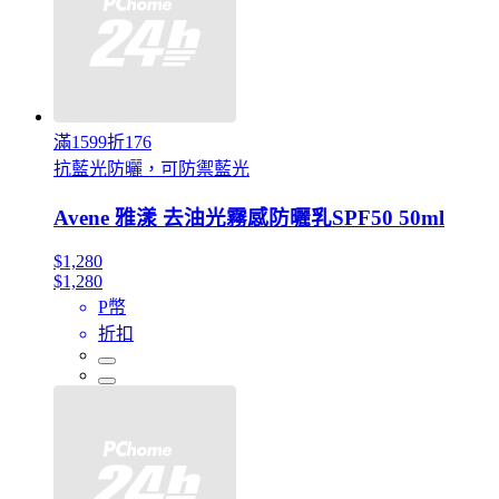
滿1599折176
抗藍光防曬，可防禦藍光
Avene 雅漾 去油光霧感防曬乳SPF50 50ml
$1,280
$1,280
P幣
折扣