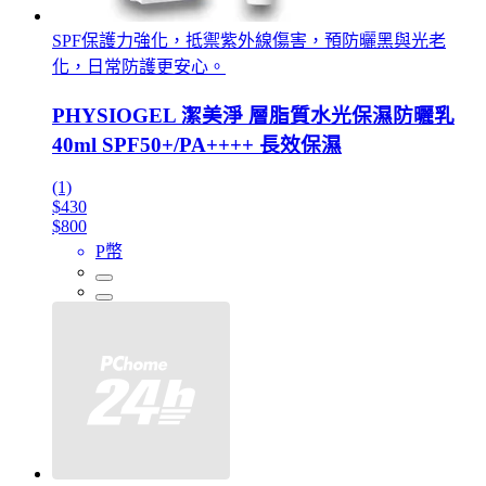
SPF保護力強化，抵禦紫外線傷害，預防曬黑與光老
化，日常防護更安心。
PHYSIOGEL 潔美淨 層脂質水光保濕防曬乳
40ml SPF50+/PA++++ 長效保濕
(1)
$430
$800
P幣