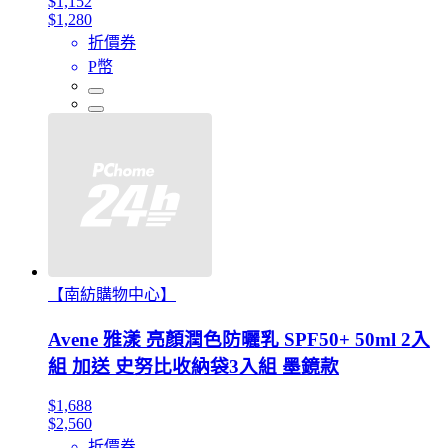
$1,152
$1,280
折價券
P幣
【南紡購物中心】
Avene 雅漾 亮顏潤色防曬乳 SPF50+ 50ml 2入
組 加送 史努比收納袋3入組 墨鏡款
$1,688
$2,560
折價券