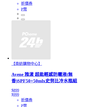
折價券
P幣
【南紡購物中心】
Avene 雅漾 超能輕感防曬液(無
香)SPF50+50mlx史努比冷水瓶組
$899
$999
折價券
P幣