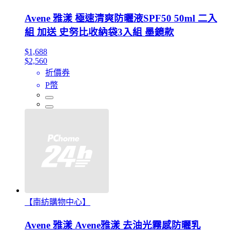
Avene 雅漾 極速清爽防曬液SPF50 50ml 二入
組 加送 史努比收納袋3入組 墨鏡款
$1,688
$2,560
折價券
P幣
【南紡購物中心】
Avene 雅漾 Avene雅漾 去油光霧感防曬乳