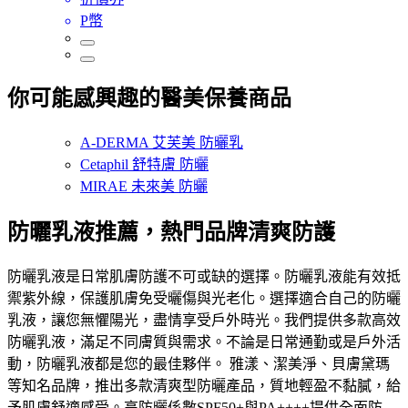
P幣
你可能感興趣的醫美保養商品
A-DERMA 艾芙美 防曬乳
Cetaphil 舒特膚 防曬
MIRAE 未來美 防曬
防曬乳液推薦，熱門品牌清爽防護
防曬乳液是日常肌膚防護不可或缺的選擇。防曬乳液能有效抵
禦紫外線，保護肌膚免受曬傷與光老化。選擇適合自己的防曬
乳液，讓您無懼陽光，盡情享受戶外時光。我們提供多款高效
防曬乳液，滿足不同膚質與需求。不論是日常通勤或是戶外活
動，防曬乳液都是您的最佳夥伴。 雅漾、潔美淨、貝膚黛瑪
等知名品牌，推出多款清爽型防曬產品，質地輕盈不黏膩，給
予肌膚舒適感受。高防曬係數SPF50+與PA++++提供全面防