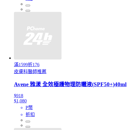
滿1599折176
皮膚科醫師推薦
Avene 雅漾 全效極護物理防曬液(SPF50+)40ml
$918
$1,080
P幣
折扣