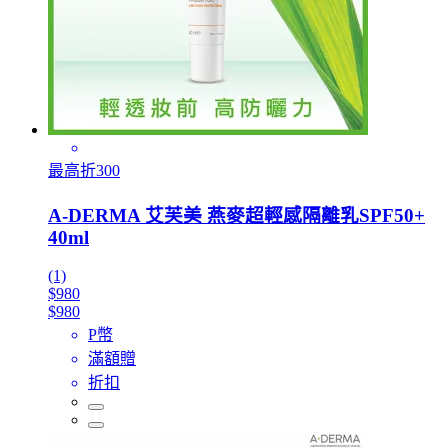
最高折300
A-DERMA 艾芙美 燕麥超輕感隔離乳SPF50+
40ml
(1)
$980
$980
P幣
滿額贈
折扣