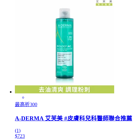
最高折300
A-DERMA 艾芙美 #皮膚科兒科醫師聯合推薦
(1)
$723