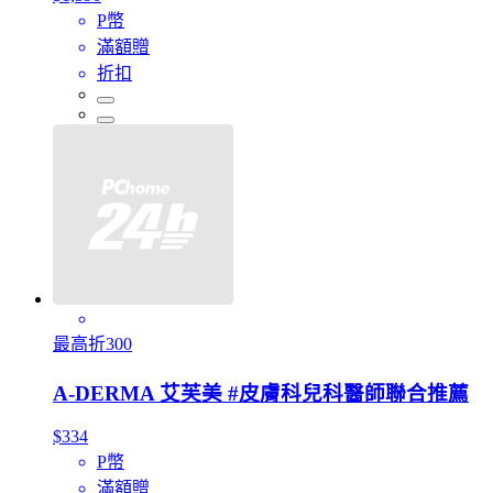
P幣
滿額贈
折扣
最高折300
A-DERMA 艾芙美 #皮膚科兒科醫師聯合推薦
$334
P幣
滿額贈