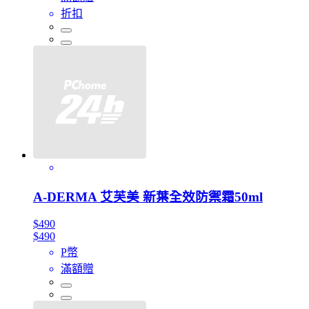
折扣
A-DERMA 艾芙美 新葉全效防禦霜50ml
$490
$490
P幣
滿額贈