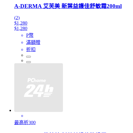
A-DERMA 艾芙美 新葉益護佳舒敏霜200ml
(2)
$1,280
$1,280
P幣
滿額贈
折扣
最高折300