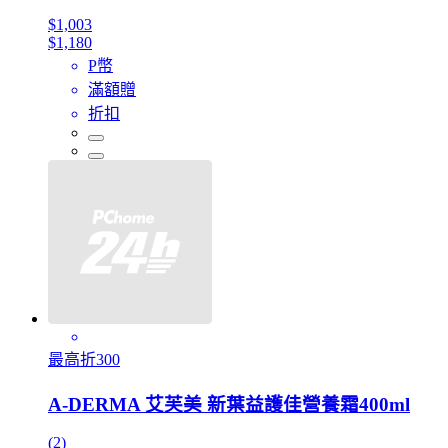
$1,003
$1,180
P幣
滿額贈
折扣
最高折300
A-DERMA 艾芙美 新葉益護佳營養霜400ml
(2)