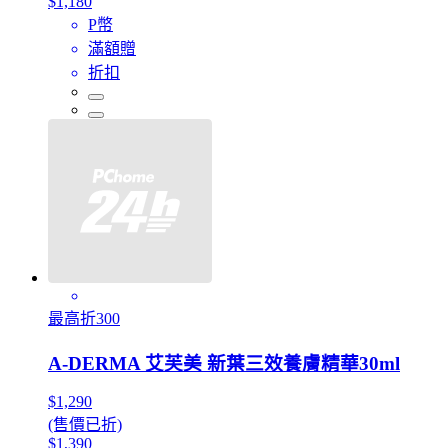
$1,180
P幣
滿額贈
折扣
最高折300
A-DERMA 艾芙美 新葉三效養膚精華30ml
$1,290
(售價已折)
$1,390