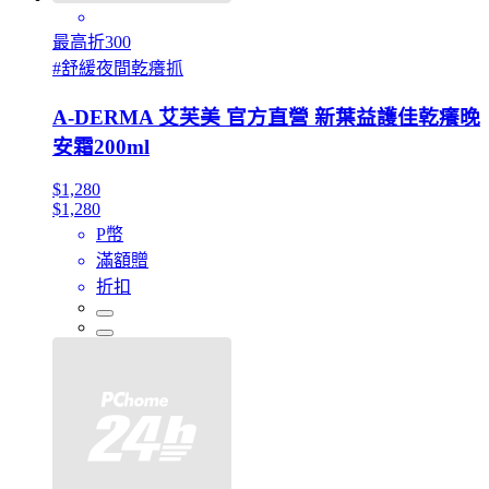
最高折300
#舒緩夜間乾癢抓
A-DERMA 艾芙美 官方直營 新葉益護佳乾癢晚
安霜200ml
$1,280
$1,280
P幣
滿額贈
折扣