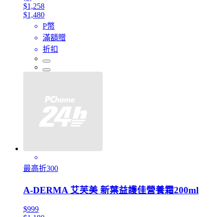
$1,258
$1,480
P幣
滿額贈
折扣
最高折300
A-DERMA 艾芙美 新葉益護佳營養霜200ml
$999