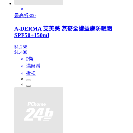
最高折300
A-DERMA 艾芙美 燕麥全護益膚防曬霜
SPF50+150ml
$1,258
$1,480
P幣
滿額贈
折扣