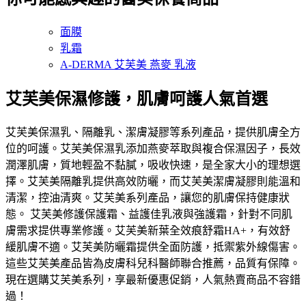
面膜
乳霜
A-DERMA 艾芙美 燕麥 乳液
艾芙美保濕修護，肌膚呵護人氣首選
艾芙美保濕乳、隔離乳、潔膚凝膠等系列產品，提供肌膚全方
位的呵護。艾芙美保濕乳添加燕麥萃取與複合保濕因子，長效
潤澤肌膚，質地輕盈不黏膩，吸收快速，是全家大小的理想選
擇。艾芙美隔離乳提供高效防曬，而艾芙美潔膚凝膠則能溫和
清潔，控油清爽。艾芙美系列產品，讓您的肌膚保持健康狀
態。 艾芙美修護保護霜、益護佳乳液與強護霜，針對不同肌
膚需求提供專業修護。艾芙美新葉全效痕舒霜HA+，有效舒
緩肌膚不適。艾芙美防曬霜提供全面防護，抵禦紫外線傷害。
這些艾芙美產品皆為皮膚科兒科醫師聯合推薦，品質有保障。
現在選購艾芙美系列，享最新優惠促銷，人氣熱賣商品不容錯
過！