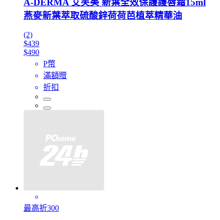
A-DERMA 艾芙美 新葉全效保護護唇霜15ml
燕麥新葉萃取硫酸鋅荷荷芭植萃精華油
(2)
$439
$490
P幣
滿額贈
折扣
最高折300