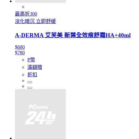
最高折300
淡化暗沉 立即舒緩
A-DERMA 艾芙美 新葉全效痕舒霜HA+40ml
$680
$780
P幣
滿額贈
折扣