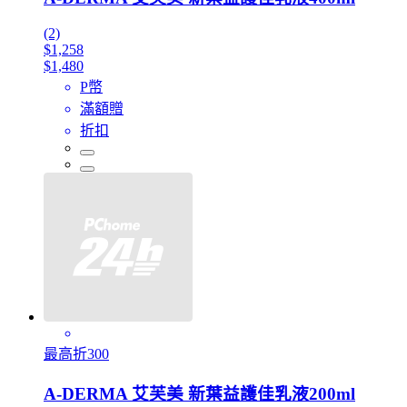
(2)
$1,258
$1,480
P幣
滿額贈
折扣
最高折300
A-DERMA 艾芙美 新葉益護佳乳液200ml