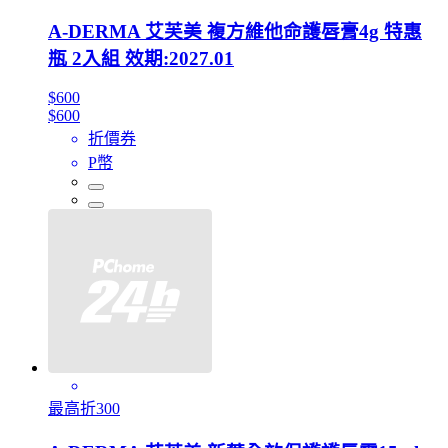
A-DERMA 艾芙美 複方維他命護唇膏4g 特惠
瓶 2入組 效期:2027.01
$600
$600
折價券
P幣
最高折300