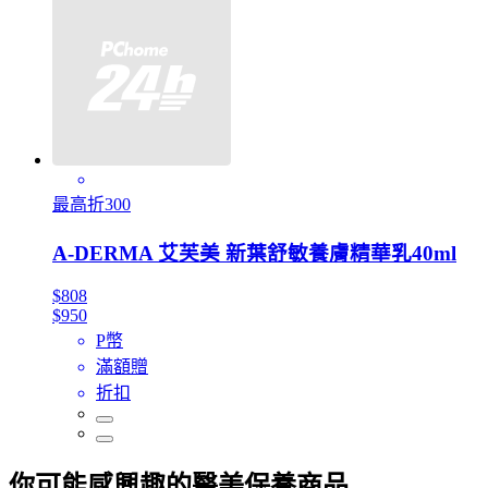
最高折300
A-DERMA 艾芙美 新葉舒敏養膚精華乳40ml
$808
$950
P幣
滿額贈
折扣
你可能感興趣的醫美保養商品