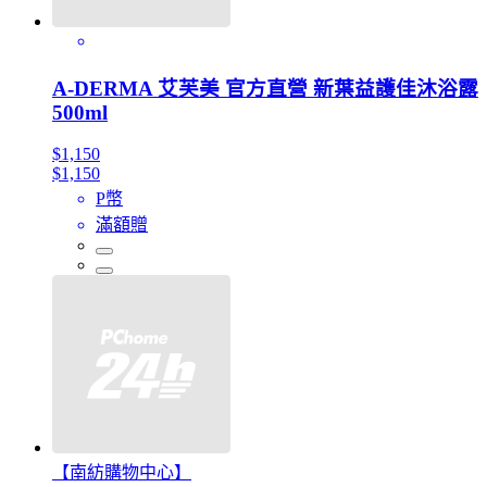
A-DERMA 艾芙美 官方直營 新葉益護佳沐浴露
500ml
$1,150
$1,150
P幣
滿額贈
【南紡購物中心】