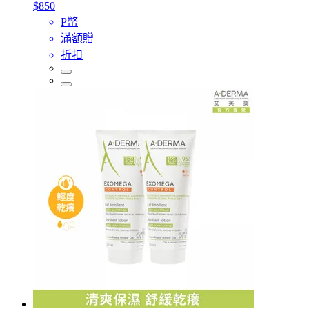
$850
P幣
滿額贈
折扣