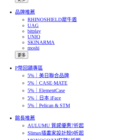
品牌推薦
RHINOSHIELD犀牛盾
UAG
bitplay
UNIQ
SKINARMA
moshi
更多
P幣回饋專區
5%｜美日聯合品牌
5%｜CASE·MATE
5%｜ElementCase
5%｜日本 iFace
5%｜Pelican & STM
館長推薦
AULUMU 質感優惠7折起
Slimax插畫家設計殼9折起