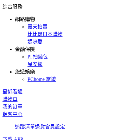
綜合服務
網路購物
露天拍賣
比比昂日本購物
媽咪愛
金融保險
Pi 拍錢包
易安網
旅遊娛樂
PChome 旅遊
最近看過
購物車
我的訂單
顧客中心
追蹤清單
退貨
會員設定
下載 APP