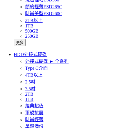
簡約輕薄ESD265C
時尚美型ESD260C
2TB以上
1TB
500GB
250GB
更多
HDD外接式硬碟
外接式硬碟 ► 全系列
Type C介面
4TB以上
2.5吋
3.5吋
2TB
1TB
經典超值
軍規抗震
時尚輕薄
單鍵備份