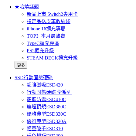
★哈燒話題
新品上市 Switch2專用卡
指定品送皮革收納袋
iPhone 16擴充專屬
TOP》本月最熱賣
TypeC擴充專區
PS5擴充升級
STEAM DECK擴充升級
更多
SSD行動固態硬碟
超強磁吸ESD420
行動固態硬碟 全系列
速攜防震ESD410C
旗艦頂規ESD380C
優雅典型ESD330C
優雅典型ESD320A
輕量破千ESD310
玩色輕巧ESD300