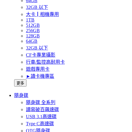
64GB
32GB 以下
大卡┃相機專用
1TB
512GB
256GB
128GB
64GB
32GB 以下
CF卡專業攝影
行車/監控高耐用卡
遊戲專用卡
►讀卡機專區
更多
隨身碟
隨身碟 全系列
讀寫破百飆速碟
USB 3.1高速碟
Type C高速碟
OTG隨身碟