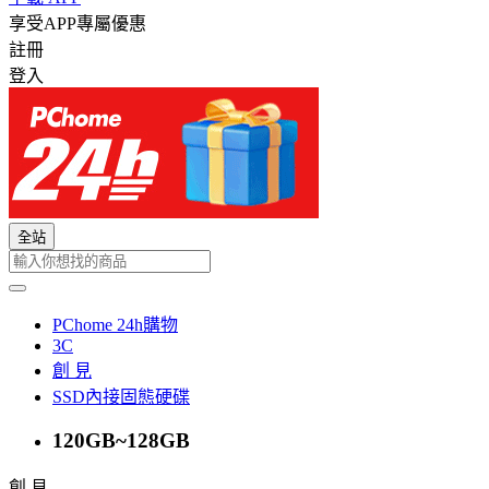
享受APP專屬優惠
註冊
登入
全站
PChome 24h購物
3C
創 見
SSD內接固態硬碟
120GB~128GB
創 見