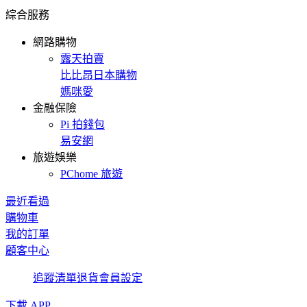
綜合服務
網路購物
露天拍賣
比比昂日本購物
媽咪愛
金融保險
Pi 拍錢包
易安網
旅遊娛樂
PChome 旅遊
最近看過
購物車
我的訂單
顧客中心
追蹤清單
退貨
會員設定
下載 APP