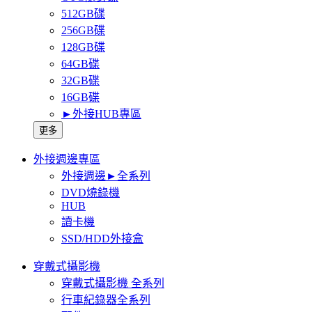
512GB碟
256GB碟
128GB碟
64GB碟
32GB碟
16GB碟
►外接HUB專區
更多
外接週邊專區
外接週邊►全系列
DVD燒錄機
HUB
讀卡機
SSD/HDD外接盒
穿戴式攝影機
穿戴式攝影機 全系列
行車紀錄器全系列