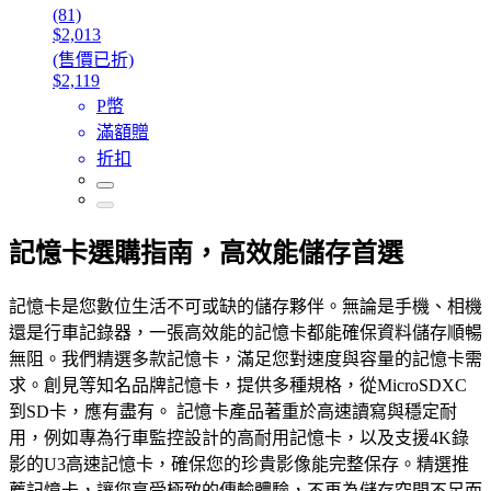
(81)
$2,013
(售價已折)
$2,119
P幣
滿額贈
折扣
記憶卡選購指南，高效能儲存首選
記憶卡是您數位生活不可或缺的儲存夥伴。無論是手機、相機
還是行車記錄器，一張高效能的記憶卡都能確保資料儲存順暢
無阻。我們精選多款記憶卡，滿足您對速度與容量的記憶卡需
求。創見等知名品牌記憶卡，提供多種規格，從MicroSDXC
到SD卡，應有盡有。 記憶卡產品著重於高速讀寫與穩定耐
用，例如專為行車監控設計的高耐用記憶卡，以及支援4K錄
影的U3高速記憶卡，確保您的珍貴影像能完整保存。精選推
薦記憶卡，讓您享受極致的傳輸體驗，不再為儲存空間不足而