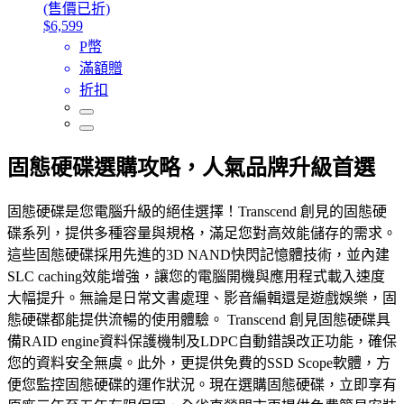
(售價已折)
$6,599
P幣
滿額贈
折扣
固態硬碟選購攻略，人氣品牌升級首選
固態硬碟是您電腦升級的絕佳選擇！Transcend 創見的固態硬
碟系列，提供多種容量與規格，滿足您對高效能儲存的需求。
這些固態硬碟採用先進的3D NAND快閃記憶體技術，並內建
SLC caching效能增強，讓您的電腦開機與應用程式載入速度
大幅提升。無論是日常文書處理、影音編輯還是遊戲娛樂，固
態硬碟都能提供流暢的使用體驗。 Transcend 創見固態硬碟具
備RAID engine資料保護機制及LDPC自動錯誤改正功能，確保
您的資料安全無虞。此外，更提供免費的SSD Scope軟體，方
便您監控固態硬碟的運作狀況。現在選購固態硬碟，立即享有