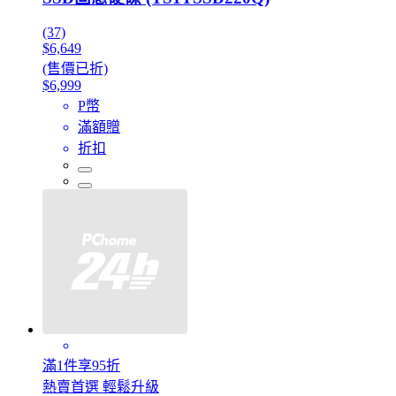
(37)
$6,649
(售價已折)
$6,999
P幣
滿額贈
折扣
滿1件享95折
熱賣首選 輕鬆升級