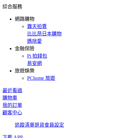
綜合服務
網路購物
露天拍賣
比比昂日本購物
媽咪愛
金融保險
Pi 拍錢包
易安網
旅遊娛樂
PChome 旅遊
最近看過
購物車
我的訂單
顧客中心
追蹤清單
退貨
會員設定
下載 APP