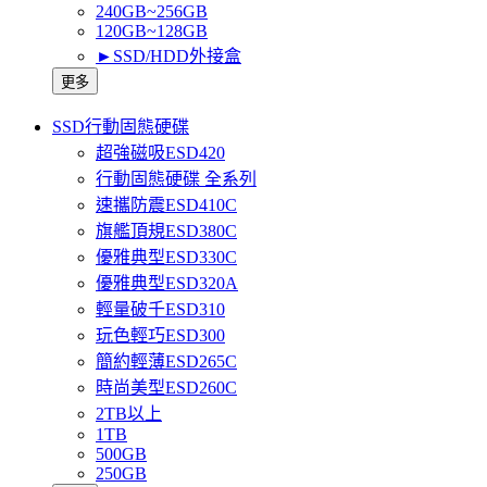
240GB~256GB
120GB~128GB
►SSD/HDD外接盒
更多
SSD行動固態硬碟
超強磁吸ESD420
行動固態硬碟 全系列
速攜防震ESD410C
旗艦頂規ESD380C
優雅典型ESD330C
優雅典型ESD320A
輕量破千ESD310
玩色輕巧ESD300
簡約輕薄ESD265C
時尚美型ESD260C
2TB以上
1TB
500GB
250GB