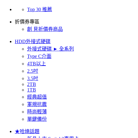
Top 30 推薦
折價券專區
創 見折價券商品
HDD外接式硬碟
外接式硬碟 ► 全系列
Type C介面
4TB以上
2.5吋
3.5吋
2TB
1TB
經典超值
軍規抗震
時尚輕薄
單鍵備份
★哈燒話題