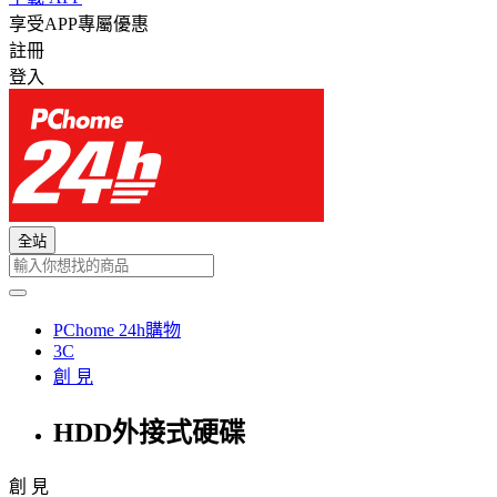
享受APP專屬優惠
註冊
登入
全站
PChome 24h購物
3C
創 見
HDD外接式硬碟
創 見