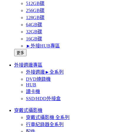
512GB碟
256GB碟
128GB碟
64GB碟
32GB碟
16GB碟
►外接HUB專區
更多
外接週邊專區
外接週邊►全系列
DVD燒錄機
HUB
讀卡機
SSD/HDD外接盒
穿戴式攝影機
穿戴式攝影機 全系列
行車紀錄器全系列
配件