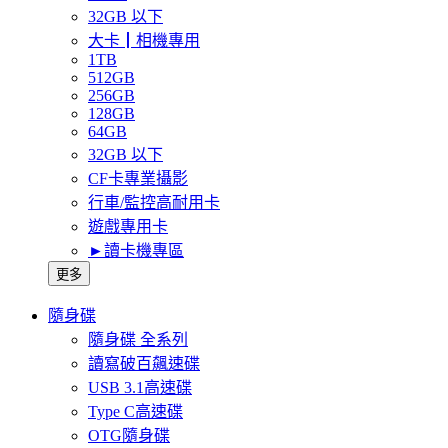
32GB 以下
大卡┃相機專用
1TB
512GB
256GB
128GB
64GB
32GB 以下
CF卡專業攝影
行車/監控高耐用卡
遊戲專用卡
►讀卡機專區
更多
隨身碟
隨身碟 全系列
讀寫破百飆速碟
USB 3.1高速碟
Type C高速碟
OTG隨身碟