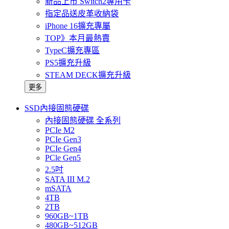
新品上市 Switch2專用卡
指定品送皮革收納袋
iPhone 16擴充專屬
TOP》本月最熱賣
TypeC擴充專區
PS5擴充升級
STEAM DECK擴充升級
更多
SSD內接固態硬碟
內接固態硬碟 全系列
PCIe M2
PCIe Gen3
PCIe Gen4
PCle Gen5
2.5吋
SATA III M.2
mSATA
4TB
2TB
960GB~1TB
480GB~512GB