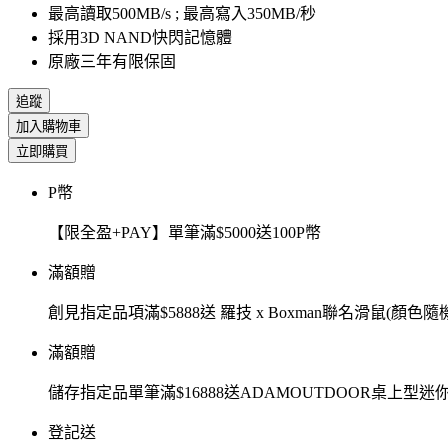
最高讀取500MB/s ; 最高寫入350MB/秒
採用3D NAND快閃記憶體
原廠三年有限保固
追蹤
加入購物車
立即購買
P幣
【限全盈+PAY】單筆滿$5000送100P幣
滿額贈
創見指定品項滿$5888送 羅技 x Boxman聯名滑鼠(顏色隨
滿額贈
儲存指定品單筆滿$16888送ADAMOUTDOOR桌上型迷
登記送