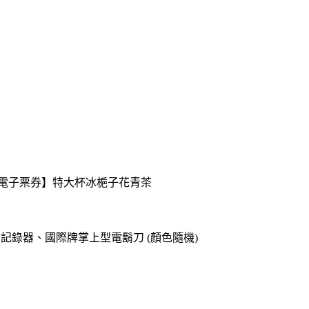
送【電子票券】特大杯冰梔子花青茶
o專用記錄器、國際牌掌上型電鬍刀 (顏色隨機)