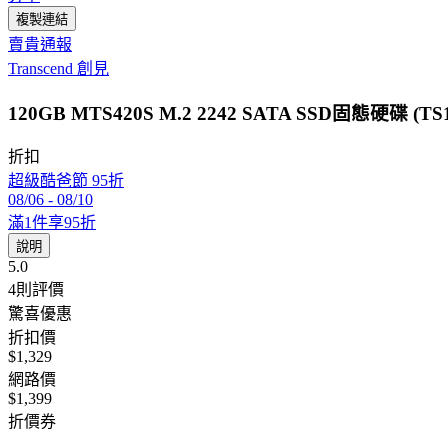
複製連結
賣貴通報
Transcend 創見
120GB MTS420S M.2 2242 SATA SSD固態硬碟 (TS
折扣
超級酷爸節 95折
08/06
-
08/10
滿1件享95折
說明
5.0
4
則評價
驚喜優惠
折扣價
$1,329
網路價
$1,399
折價券