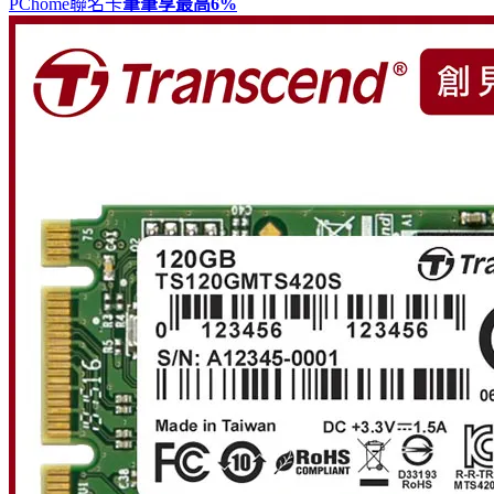
PChome聯名卡
筆筆享最高
6%