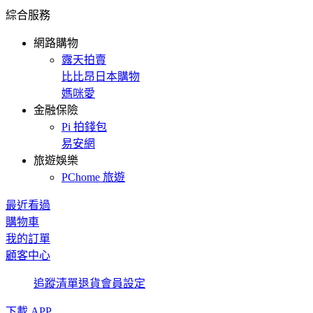
綜合服務
網路購物
露天拍賣
比比昂日本購物
媽咪愛
金融保險
Pi 拍錢包
易安網
旅遊娛樂
PChome 旅遊
最近看過
購物車
我的訂單
顧客中心
追蹤清單
退貨
會員設定
下載 APP