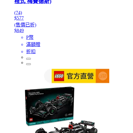
程式 梅賽德斯)
(74)
$577
(售價已折)
$849
P幣
滿額贈
折扣