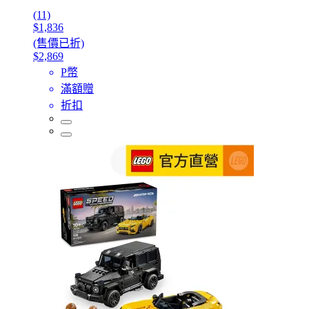
(11)
$1,836
(售價已折)
$2,869
P幣
滿額贈
折扣