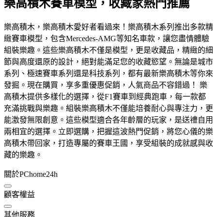
樂高積木賽車模型，收藏家熱門推薦
樂高積木，樂高積木愛好者看過來！樂高積木系列推出多款精
緻賽車模型，包含Mercedes-AMG等知名車款，讓您盡情體驗
組裝樂趣。這些樂高積木不僅是模型，更是收藏品，精緻的細
節與高度還原的設計，絕對能滿足您的收藏慾望。無論是城市
系列、極速賽車系列還是科技系列，都有最新樂高積木等你來
發掘。現在購買，享多重優惠促銷，人氣商品不容錯過！ 樂
高積木提供多樣化的選擇，從F1賽車到經典跑車，每一款都
充滿挑戰與樂趣。組裝樂高積木不僅能培養耐心與專注力，更
能激發無限創意。這些模型適合各年齡層的玩家，是送禮自用
兩相宜的選擇。立即選購，把握這波熱門促銷，將您心儀的樂
高積木帶回家，打造專屬的賽車王國，享受組裝的成就感與收
藏的樂趣。
關於PChome24h
顧客權益
其他服務