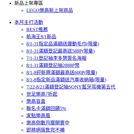
新品上架專區
LEGO樂高新上架商品
本月主打活動
BEST推薦
航海王8/1新品
8/1-31指定品滿額送運動毛巾(限量)
8/1-31滿額登記最高送588P(限量)
7/1-31登記抽李多慧簽名海報
8/1-31滿額登記抽2888P幣
8/1-8迎新周滿額最高送600P(限量)
8/1-8指定新品滿額送汽車收納箱(限量)
7/22-8/21滿額登記抽SONY藍牙耳機第五代
世足樂高7折起
樂高盲盒
聯名卡滿額回饋5%
家點樂高風
樂高倒數月曆開賣中
即將絕版售完不補