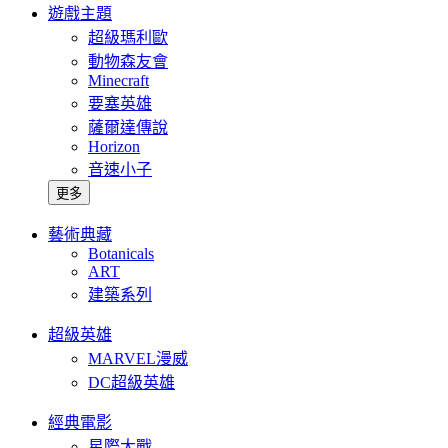
遊戲主題
超級瑪利歐
動物森友會
Minecraft
要塞英雄
薩爾達傳說
Horizon
音速小子
更多
藝術典藏
Botanicals
ART
建築系列
超級英雄
MARVEL漫威
DC超級英雄
經典電影
星際大戰