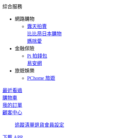
綜合服務
網路購物
露天拍賣
比比昂日本購物
媽咪愛
金融保險
Pi 拍錢包
易安網
旅遊娛樂
PChome 旅遊
最近看過
購物車
我的訂單
顧客中心
追蹤清單
退貨
會員設定
下載 APP