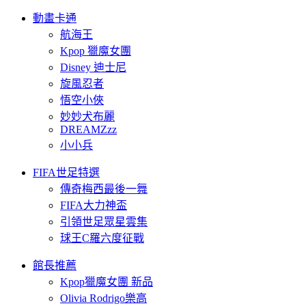
動畫卡通
航海王
Kpop 獵魔女團
Disney 迪士尼
旋風忍者
悟空小俠
妙妙犬布麗
DREAMZzz
小小兵
FIFA世足特選
傳奇梅西最後一舞
FIFA大力神盃
引領世足眾星雲集
球王C羅六度征戰
館長推薦
Kpop獵魔女團 新品
Olivia Rodrigo樂高