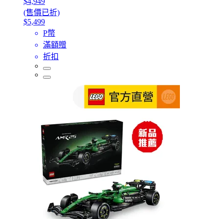
$4,949
(售價已折)
$5,499
P幣
滿額贈
折扣