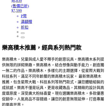
$6,839
(售價已折)
$7,599
P幣
滿額贈
折扣
樂高積木推薦，經典系列熱門款
樂高積木，兒童與成人愛不釋手的創意玩具，樂高積木系列提
供無限的拼砌樂趣。樂高積木，結合想像與動手能力，創造獨
一無二的作品。樂高積木，多樣化的主題選擇，從星際大戰到
科技系列，滿足不同年齡層的樂高積木玩家。 最新樂高積木
推薦，包含星際大戰、科技系列等熱門款式，讓您體驗組裝的
成就感。樂高不僅是玩具，更是收藏逸品，其精緻的設計與高
度還原度，深受廣大粉絲喜愛。現在選購樂高積木，多款優惠
促銷中，人氣商品不容錯過，讓您的創意無限延伸，打造專屬
的樂高世界。