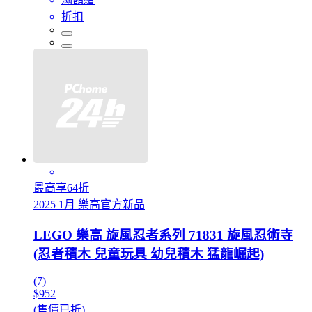
折扣
最高享64折
2025 1月 樂高官方新品
LEGO 樂高 旋風忍者系列 71831 旋風忍術寺
(忍者積木 兒童玩具 幼兒積木 猛龍崛起)
(7)
$952
(售價已折)