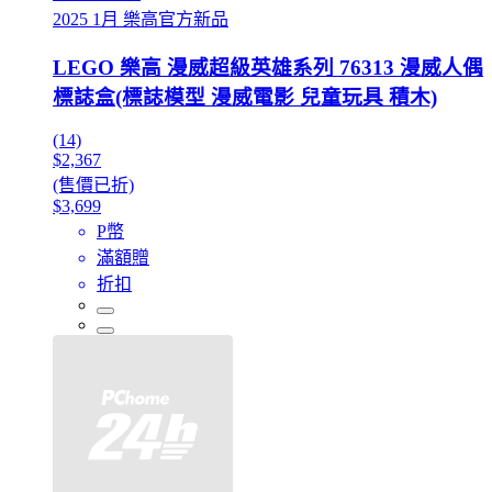
2025 1月 樂高官方新品
LEGO 樂高 漫威超級英雄系列 76313 漫威人偶
標誌盒(標誌模型 漫威電影 兒童玩具 積木)
(14)
$2,367
(售價已折)
$3,699
P幣
滿額贈
折扣