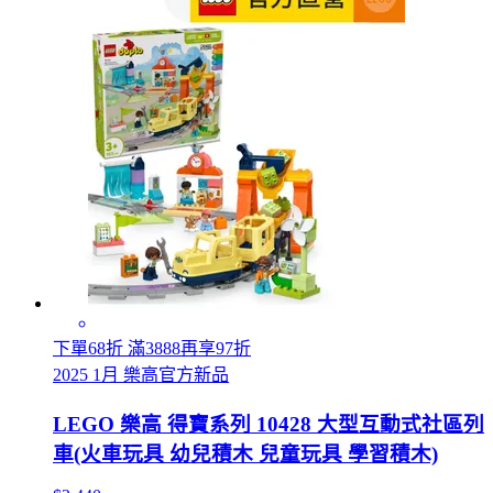
下單68折 滿3888再享97折
2025 1月 樂高官方新品
LEGO 樂高 得寶系列 10428 大型互動式社區列
車(火車玩具 幼兒積木 兒童玩具 學習積木)