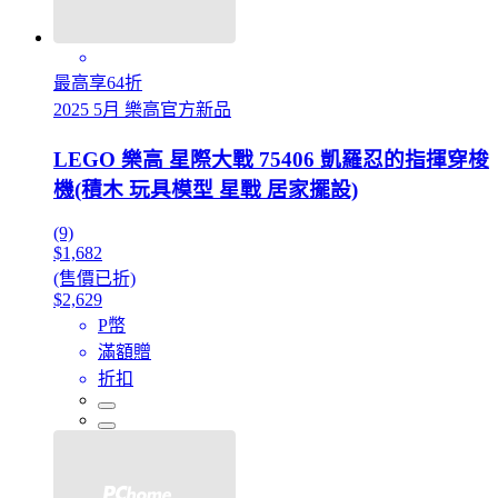
最高享64折
2025 5月 樂高官方新品
LEGO 樂高 星際大戰 75406 凱羅忍的指揮穿梭
機(積木 玩具模型 星戰 居家擺設)
(9)
$1,682
(售價已折)
$2,629
P幣
滿額贈
折扣