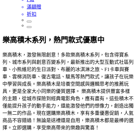
滿額贈
折扣
樂高積木系列，熱門款式優惠中
樂高積木，激發無限創意！多款樂高積木系列，包含得寶系
列、城市系列與創意百變系列，最新推出的大型互動式社區列
車、小熊維尼的生日派對、布麗的冰淇淋之旅、F1卡車與賽
車、雲梯消防車、復古電話、駿馬等熱門款式，讓孩子在玩樂
中學習與成長。樂高積木是培養空間感與邏輯思考的推薦玩
具，更是全家大小同樂的優質選擇。 樂高積木提供豐富多樣
的主題，從城市探險到經典電影角色，應有盡有。這些積木不
僅能提升孩子的動手能力，還能激發他們的想像力，創造出獨
一無二的作品。現在選購樂高積木，享有多重優惠促銷，人氣
商品不容錯過！無論是送禮還是自用，樂高積木都是最棒的選
擇。立即選購，享受樂高帶來的樂趣與驚喜！