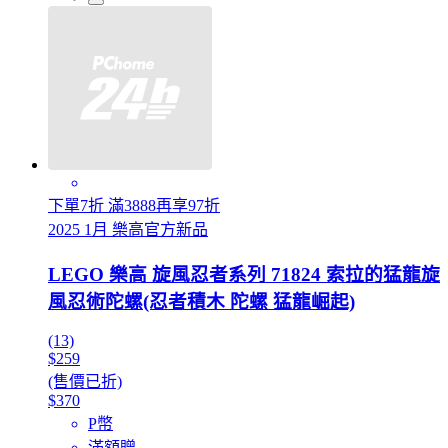
下單7折 滿3888再享97折
2025 1月 樂高官方新品
LEGO 樂高 旋風忍者系列 71824 索拉的猛龍旋
風忍術陀螺(忍者積木 陀螺 猛龍崛起)
(13)
$259
(售價已折)
$370
P幣
滿額贈