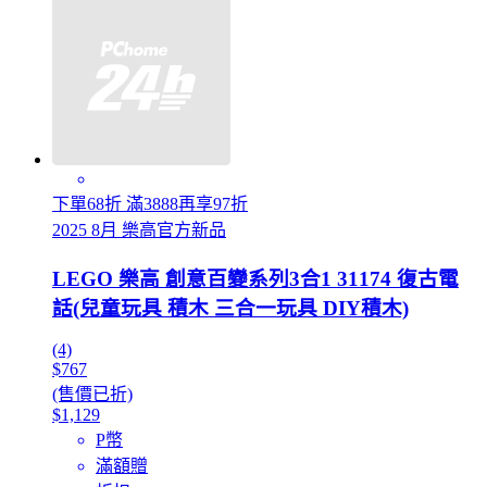
下單68折 滿3888再享97折
2025 8月 樂高官方新品
LEGO 樂高 創意百變系列3合1 31174 復古電
話(兒童玩具 積木 三合一玩具 DIY積木)
(4)
$767
(售價已折)
$1,129
P幣
滿額贈