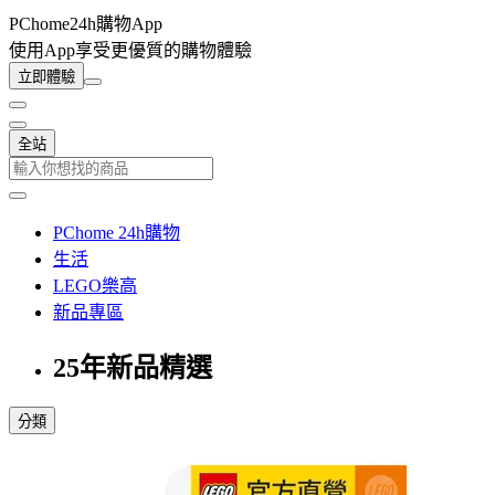
PChome24h購物App
使用App享受更優質的購物體驗
立即體驗
全站
PChome 24h購物
生活
LEGO樂高
新品專區
25年新品精選
分類