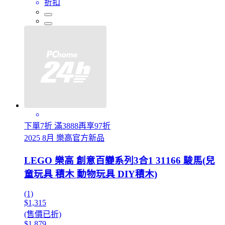
折扣
下單7折 滿3888再享97折
2025 8月 樂高官方新品
LEGO 樂高 創意百變系列3合1 31166 駿馬(兒
童玩具 積木 動物玩具 DIY積木)
(1)
$1,315
(售價已折)
$1,879