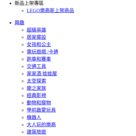
新品上架專區
LEGO樂高新上架商品
興趣
超級英雄
居家擺設
女孩和公主
電玩遊戲 /卡通
跑車和賽車
交通工具
家家酒 娃娃屋
太空探索
龍之家族
經典影視
動物和寵物
學前啟蒙玩具
機器人
大人玩的樂高
建築旅遊