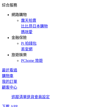
綜合服務
網路購物
露天拍賣
比比昂日本購物
媽咪愛
金融保險
Pi 拍錢包
易安網
旅遊娛樂
PChome 旅遊
最近看過
購物車
我的訂單
顧客中心
追蹤清單
退貨
會員設定
下載 APP