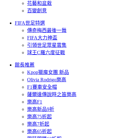
花藝和盆栽
百變創意
FIFA世足特選
傳奇梅西最後一舞
FIFA大力神盃
引領世足眾星雲集
球王C羅六度征戰
館長推薦
Kpop獵魔女團 新品
Olivia Rodrigo樂高
F1賽車安全帽
薩爾達傳說時之笛樂高
樂高F1
樂高新品9折
樂高75折起
樂高7折起
樂高65折起