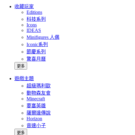
收藏玩家
Editions
科技系列
Icons
IDEAS
Minifigures 人偶
Iconic系列
節慶系列
驚喜月曆
更多
遊戲主題
超級瑪利歐
動物森友會
Minecraft
要塞英雄
薩爾達傳說
Horizon
音速小子
更多