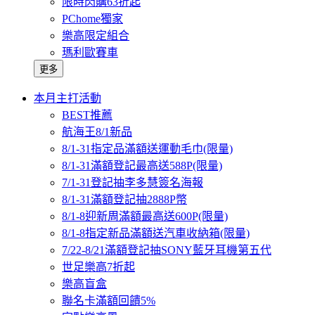
限時閃購63折起
PChome獨家
樂高限定組合
瑪利歐賽車
更多
本月主打活動
BEST推薦
航海王8/1新品
8/1-31指定品滿額送運動毛巾(限量)
8/1-31滿額登記最高送588P(限量)
7/1-31登記抽李多慧簽名海報
8/1-31滿額登記抽2888P幣
8/1-8迎新周滿額最高送600P(限量)
8/1-8指定新品滿額送汽車收納箱(限量)
7/22-8/21滿額登記抽SONY藍牙耳機第五代
世足樂高7折起
樂高盲盒
聯名卡滿額回饋5%