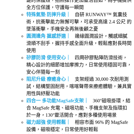
鍵的保護殼，拍照操作更加靈活自如，為手機提供
全方位保護，守護每一瞬間
特殊氣墊 防摔升級｜
自研 RUNWAY™ 氣囊技
術，抗衝擊能力無懈可擊，可承受高達 2.4 公尺 的
墜落衝擊，手機安全再無後顧之憂
圓潤邊角 握感舒適｜
邊緣圓潤設計，觸感細膩
滑順不刮手，握持手感全面升級，輕鬆應對長時間
使用
矽膠防滑 使用安心｜
四周矽膠點陣防滑技術，
精心設計的細節增加摩擦力，日常使用穩固可靠，
安心伴隨每一刻
阻尼升級 療癒身心｜
支架經過 30,000 次耐用測
試，結構堅固耐用，喀喀聲帶來療癒體驗，兼具實
用性與紓壓功能
四合一 多功能MagSafe支架｜
360°磁吸掛環，結
合 MagSafe 充電、磁吸功能、手機支架及指環扣
於一身，130°靈活開合，應對多種使用場景
磁力超強 使用輕鬆｜
相容市面 96% 的 MagSafe
設備，磁吸穩定，日常使用好輕鬆