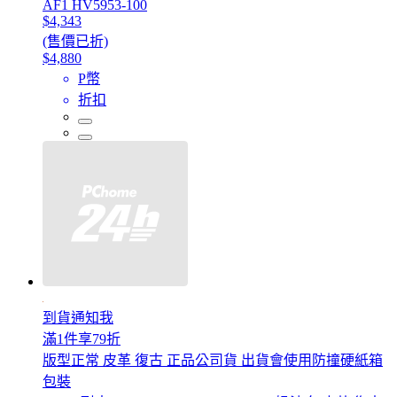
AF1 HV5953-100
$4,343
(售價已折)
$4,880
P幣
折扣
到貨通知我
滿1件享79折
版型正常 皮革 復古 正品公司貨 出貨會使用防撞硬紙箱
包裝