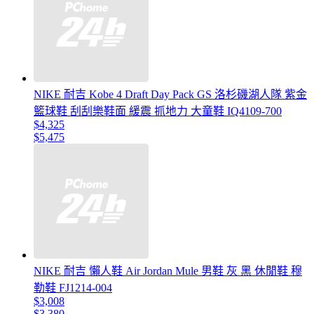
NIKE 耐吉 Kobe 4 Draft Day Pack GS 洛杉磯湖人隊 紫金
籃球鞋 刮刮樂鞋面 緩震 抓地力 大童鞋 IQ4109-700
$4,325
$5,475
NIKE 耐吉 懶人鞋 Air Jordan Mule 男鞋 灰 黑 休閒鞋 穆
勒鞋 FJ1214-004
$3,008
$3,380