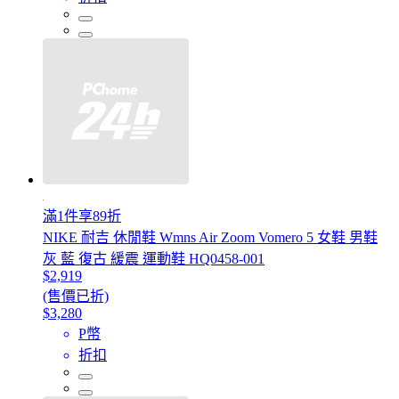
滿1件享89折
NIKE 耐吉 休閒鞋 Wmns Air Zoom Vomero 5 女鞋 男鞋
灰 藍 復古 緩震 運動鞋 HQ0458-001
$2,919
(售價已折)
$3,280
P幣
折扣