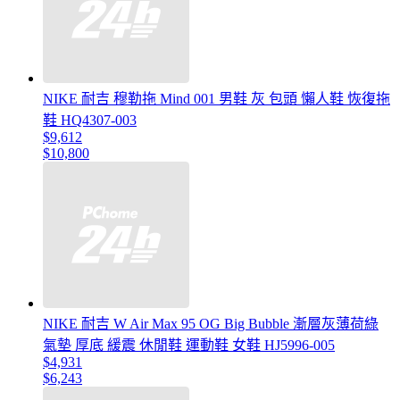
NIKE 耐吉 穆勒拖 Mind 001 男鞋 灰 包頭 懶人鞋 恢復拖
鞋 HQ4307-003
$9,612
$10,800
NIKE 耐吉 W Air Max 95 OG Big Bubble 漸層灰薄荷綠
氣墊 厚底 緩震 休閒鞋 運動鞋 女鞋 HJ5996-005
$4,931
$6,243