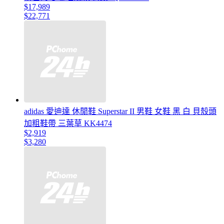
$17,989
$22,771
adidas 愛迪達 休閒鞋 Superstar II 男鞋 女鞋 黑 白 貝殼頭
加粗鞋帶 三葉草 KK4474
$2,919
$3,280