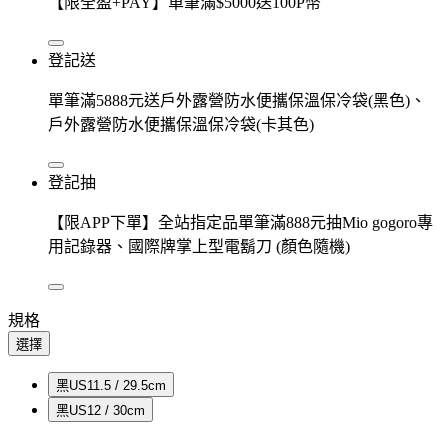
【限全盈+PAY】單筆滿$5000送100P幣
登記送
單筆滿5888元送戶外露營防水便攜保溫保冷袋(黑色)、
戶外露營防水便攜保溫保冷袋(卡其色)
登記抽
【限APP下單】全站指定品單筆滿888元抽Mio gogoro專
用記錄器、國際牌掌上型電鬍刀 (顏色隨機)
規格
選擇
黑US11.5 / 29.5cm
黑US12 / 30cm