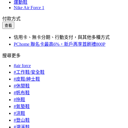
運動鞋
Nike Air Force 1
付款方式
查看
信用卡、無卡分期、行動支付，與其他多種方式
PChome 聯名卡最高6%，新戶再享首刷禮800P
搜尋更多
#air force
#工作鞋/安全鞋
#皮鞋/紳士鞋
#休閒鞋
#帆布鞋
#拖鞋
#氣墊鞋
#涼鞋
#登山鞋
#溯溪鞋