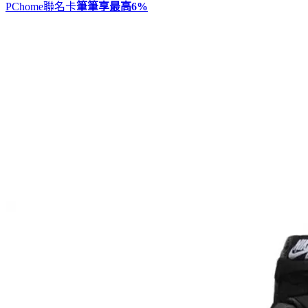
PChome聯名卡
筆筆享最高
6%