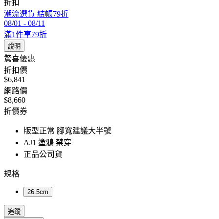
折扣
潮流選貨 結帳79折
08/01
-
08/11
滿1件享79折
說明
驚喜優惠
折扣價
$6,841
網路價
$8,660
折價券
版型正常 腳寬建議大半號
AJ1 塗鴉 禁穿
正品公司貨
規格
26.5cm
追蹤