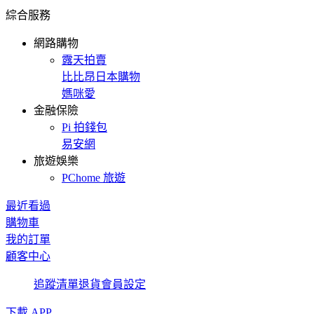
綜合服務
網路購物
露天拍賣
比比昂日本購物
媽咪愛
金融保險
Pi 拍錢包
易安網
旅遊娛樂
PChome 旅遊
最近看過
購物車
我的訂單
顧客中心
追蹤清單
退貨
會員設定
下載 APP