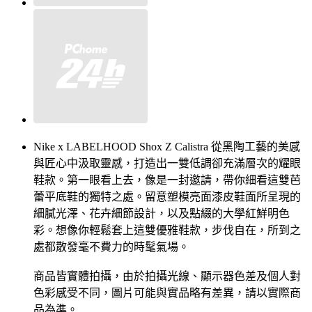
Nike x LABELHOOD Shox Z Calistra 從黑陶工藝的美感
與匠心中汲取靈感，打造出一雙低調卻充滿層次的耀眼
鞋款。第一眼看上去，像是一封邀請，帶你細看這雙芭
蕾平底鞋的獨特之處。留意塑模亮面漆皮鞋面所呈現的
細膩光澤、花卉細節設計，以及點綴的大學紅鮮明色
彩。想像你輕鬆套上這雙優雅鞋款，步伐自在，所到之
處都散發毫不費力的時髦氣場。
商品皆實體拍攝，由於拍攝光線、顯示器色差及個人對
色彩感受不同，圖片可能與實品略有差異，請以實際商
品為準。