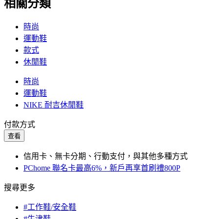
相關分類
時尚
運動鞋
款式
休閒鞋
時尚
運動鞋
NIKE 耐吉休閒鞋
付款方式
查看
信用卡、無卡分期、行動支付，與其他多種方式
PChome 聯名卡最高6%，新戶再享首刷禮800P
搜尋更多
#工作鞋/安全鞋
#牛津鞋