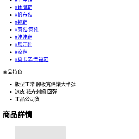
#休閒鞋
#帆布鞋
#拖鞋
#雨鞋/雨靴
#娃娃鞋
#馬汀靴
#涼鞋
#莫卡辛/樂福鞋
商品特色
版型正常 腳板寬建議大半號
漆皮 花卉刺繡 回彈
正品公司貨
商品詳情