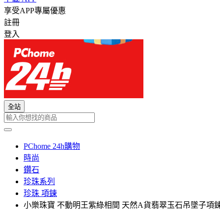
享受APP專屬優惠
註冊
登入
全站
PChome 24h購物
時尚
鑽石
珍珠系列
珍珠 項鍊
小樂珠寶 不動明王紫綠相間 天然A貨翡翠玉石吊墜子項鍊P