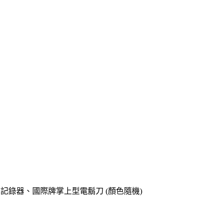
o專用記錄器、國際牌掌上型電鬍刀 (顏色隨機)