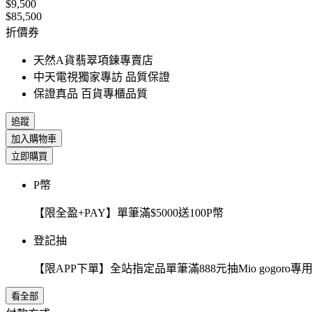
$9,500
$85,500
折價券
天然A貨翡翠項鍊專賣店
中天電視獨家專訪 品質保證
保證真品 百貨專櫃品質
追蹤
加入購物車
立即購買
P幣
【限全盈+PAY】單筆滿$5000送100P幣
登記抽
【限APP下單】全站指定品單筆滿888元抽Mio gogor
看全部