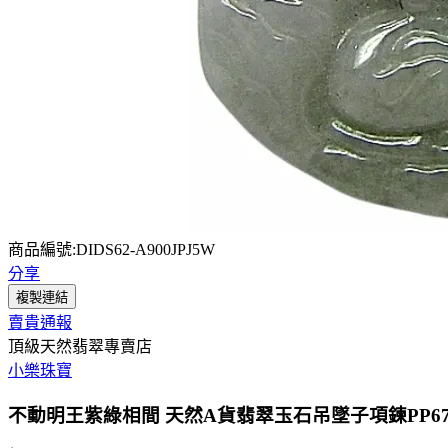
商品編號:DIDS62-A900JPJ5W
分享
複製連結
賣貴通報
頂級天然翡翠專賣店
小樂珠寶
不動明王紫綠相間 天然A貨翡翠玉石吊墜子項鍊PP6