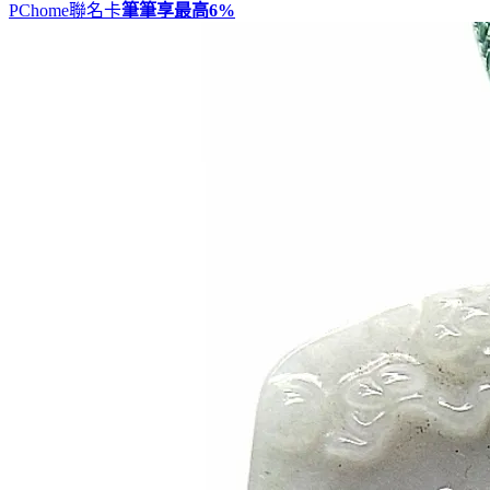
PChome聯名卡
筆筆享最高
6%