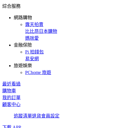
綜合服務
網路購物
露天拍賣
比比昂日本購物
媽咪愛
金融保險
Pi 拍錢包
易安網
旅遊娛樂
PChome 旅遊
最近看過
購物車
我的訂單
顧客中心
追蹤清單
退貨
會員設定
下載 APP