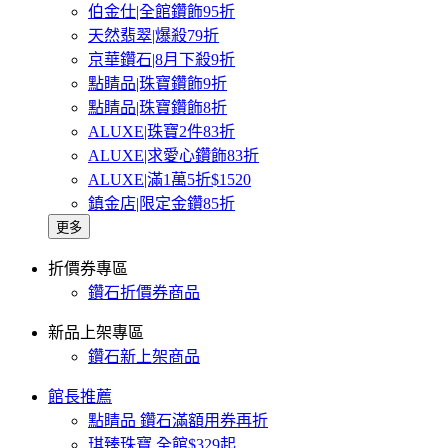
伯金仕|全館鑽飾95折
天然翡翠|爆殺79折
京華鑽石|8月下殺9折
點睛品|珠寶鑽飾9折
點睛品|珠寶鑽飾8折
ALUXE|珠寶2件83折
ALUXE|求愛心鑽飾83折
ALUXE|滿1萬5折$1520
鎮金店|限定金鑽85折
更多
折價券專區
鑽石折價券商品
新品上架專區
鑽石新上架商品
館長推薦
點睛品 鑽石滿額用券再折
琪臻珠寶 全館$329起