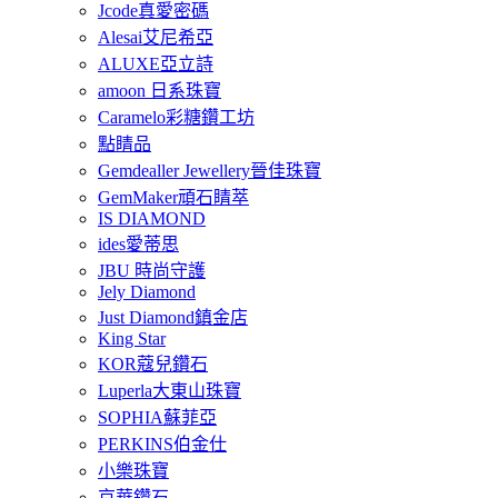
Jcode真愛密碼
Alesai艾尼希亞
ALUXE亞立詩
amoon 日系珠寶
Caramelo彩糖鑽工坊
點睛品
Gemdealler Jewellery晉佳珠寶
GemMaker頑石睛萃
IS DIAMOND
ides愛蒂思
JBU 時尚守護
Jely Diamond
Just Diamond鎮金店
King Star
KOR蔻兒鑽石
Luperla大東山珠寶
SOPHIA蘇菲亞
PERKINS伯金仕
小樂珠寶
京華鑽石