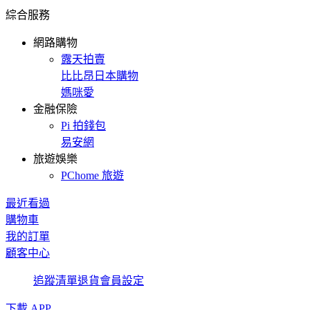
綜合服務
網路購物
露天拍賣
比比昂日本購物
媽咪愛
金融保險
Pi 拍錢包
易安網
旅遊娛樂
PChome 旅遊
最近看過
購物車
我的訂單
顧客中心
追蹤清單
退貨
會員設定
下載 APP