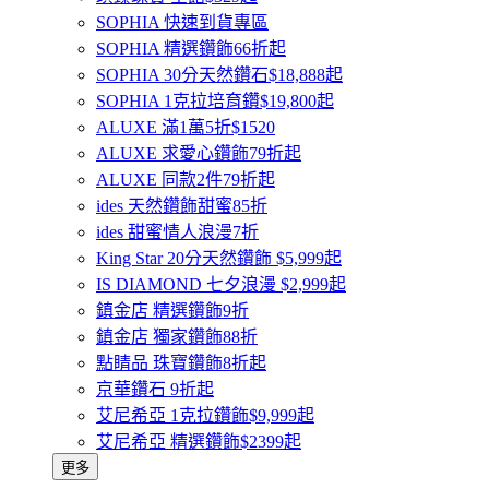
SOPHIA 快速到貨專區
SOPHIA 精選鑽飾66折起
SOPHIA 30分天然鑽石$18,888起
SOPHIA 1克拉培育鑽$19,800起
ALUXE 滿1萬5折$1520
ALUXE 求愛心鑽飾79折起
ALUXE 同款2件79折起
ides 天然鑽飾甜蜜85折
ides 甜蜜情人浪漫7折
King Star 20分天然鑽飾 $5,999起
IS DIAMOND 七夕浪漫 $2,999起
鎮金店 精選鑽飾9折
鎮金店 獨家鑽飾88折
點睛品 珠寶鑽飾8折起
京華鑽石 9折起
艾尼希亞 1克拉鑽飾$9,999起
艾尼希亞 精選鑽飾$2399起
更多