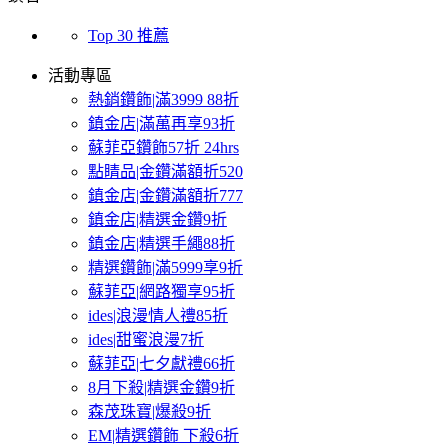
Top 30 推薦
活動專區
熱銷鑽飾|滿3999 88折
鎮金店|滿萬再享93折
蘇菲亞鑽飾57折 24hrs
點睛品|金鑽滿額折520
鎮金店|金鑽滿額折777
鎮金店|精選金鑽9折
鎮金店|精選手繩88折
精選鑽飾|滿5999享9折
蘇菲亞|網路獨享95折
ides|浪漫情人禮85折
ides|甜蜜浪漫7折
蘇菲亞|七夕獻禮66折
8月下殺|精選金鑽9折
森茂珠寶|爆殺9折
EM|精選鑽飾 下殺6折