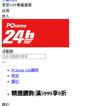
享受APP專屬優惠
註冊
登入
活動館
PChome 24h購物
時尚
鑽石
精選鑽飾|滿5999享9折
鑽石