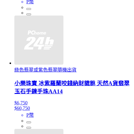
P幣
綠色翡翠或紫色翡翠隨機出貨
小樂珠寶 冰紫羅蘭咬錢納財貔貅 天然A貨翡翠
玉石手鍊手珠AA14
$6,750
$60,750
P幣