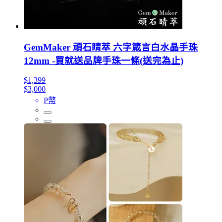
GemMaker 頑石睛萃 六字箴言白水晶手珠
12mm -買就送品牌手珠一條(送完為止)
$1,399
$3,000
P幣