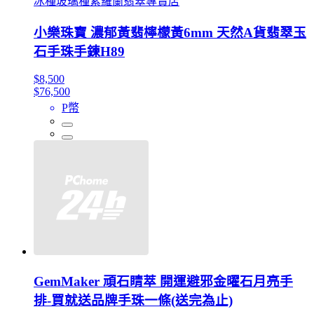
冰種玻璃種紫羅蘭翡翠專賣店
小樂珠寶 濃郁黃翡檸檬黃6mm 天然A貨翡翠玉
石手珠手鍊H89
$8,500
$76,500
P幣
GemMaker 頑石睛萃 開運避邪金曜石月亮手
排-買就送品牌手珠一條(送完為止)