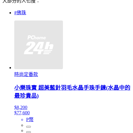
大部分的人也搜：
#佛珠
時尚定番款
小樂珠寶 超美藍針羽毛水晶手珠手鍊(水晶中的
最珍貴品)
$8,200
$77,600
P幣