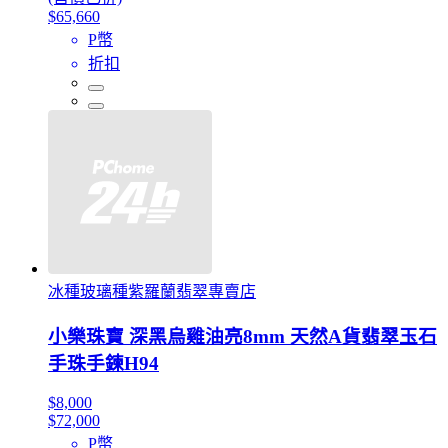
$65,660
P幣
折扣
冰種玻璃種紫羅蘭翡翠專賣店
小樂珠寶 深黑烏雞油亮8mm 天然A貨翡翠玉石
手珠手鍊H94
$8,000
$72,000
P幣