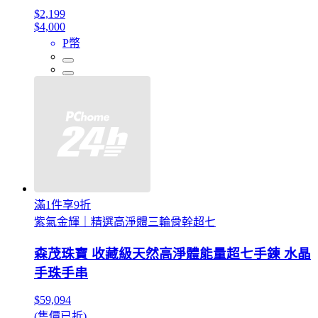
$2,199
$4,000
P幣
滿1件享9折
紫氣金輝｜精選高淨體三輪骨幹超七
森茂珠寶 收藏級天然高淨體能量超七手鍊 水晶
手珠手串
$59,094
(售價已折)