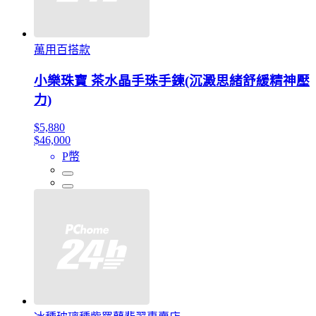
萬用百搭款
小樂珠寶 茶水晶手珠手鍊(沉澱思緒舒緩精神壓
力)
$5,880
$46,000
P幣