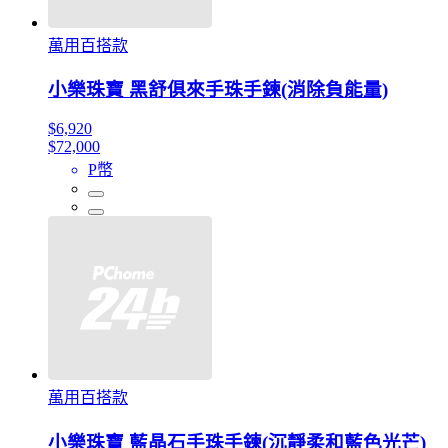
萬用百搭款
小樂珠寶 黑舒俱來手珠手鍊(消除負能量)
$6,920
$72,000
P幣
萬用百搭款
小樂珠寶 藍晶石手珠手鍊(沉靜柔和藍色光芒)