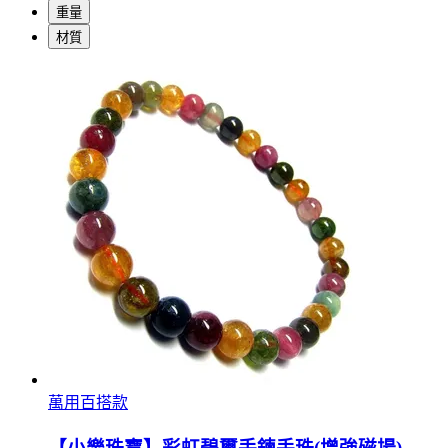
重量
材質
萬用百搭款
【小樂珠寶】彩虹碧璽手鍊手珠(增強磁場)