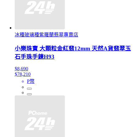
冰種玻璃種紫羅蘭翡翠專賣店
小樂珠寶 大顆粒金紅翡12mm 天然A貨翡翠玉
石手珠手鍊H93
$8,690
$78,210
P幣