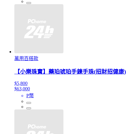
萬用百搭款
【小樂珠寶】藥珀琥珀手鍊手珠(招財招健康)
$5,800
$63,000
P幣