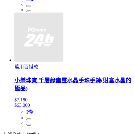
萬用百搭款
小樂珠寶 千層綠幽靈水晶手珠手鍊(財富水晶的
極品)
$7,180
$63,000
P幣