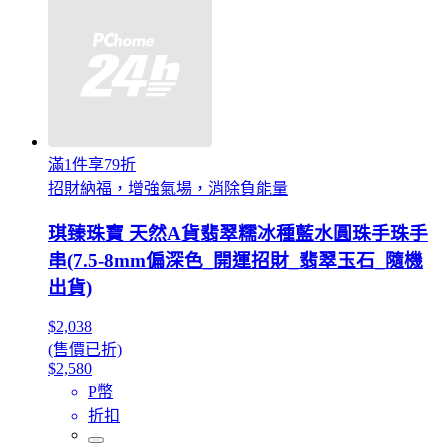
滿1件享79折
招財納福，增強氣場，消除負能量
琪臻珠寶 天然A貨翡翠糯冰種藍水圓珠手珠手
串(7.5-8mm偏深色_開運招財_翡翠玉石_隨機
出貨)
$2,038
(售價已折)
$2,580
P幣
折扣