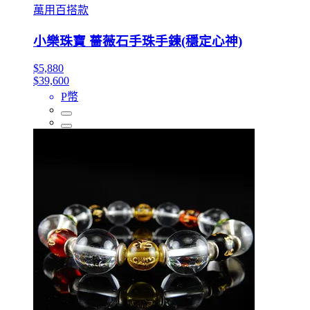
萬用百搭款
小樂珠寶 薔薇石手珠手鍊(穩定心神)
$5,880
$39,600
P幣