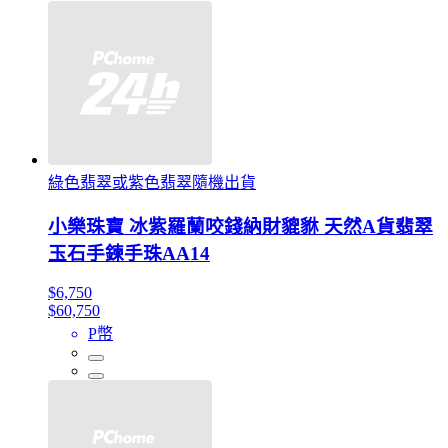
綠色翡翠或紫色翡翠隨機出貨
小樂珠寶 冰紫羅蘭咬錢納財貔貅 天然A貨翡翠
玉石手鍊手珠AA14
$6,750
$60,750
P幣