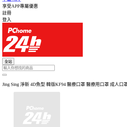
享受APP專屬優惠
註冊
登入
全站
Jing Sing 淨新 4D魚型 韓版KF94 醫療口罩 醫療用口罩 成人