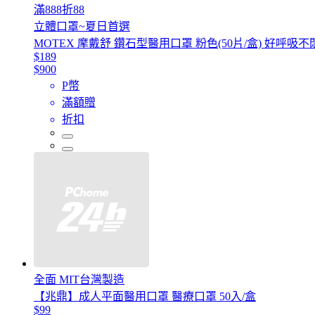
滿888折88
立體口罩~夏日首選
MOTEX 摩戴舒 鑽石型醫用口罩 粉色(50片/盒) 好呼吸不
$189
$900
P幣
滿額贈
折扣
全面 MIT台灣製造
【兆鼎】成人平面醫用口罩 醫療口罩 50入/盒
$99