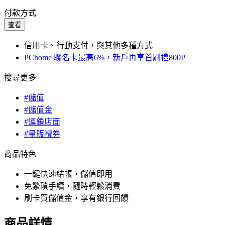
付款方式
查看
信用卡、行動支付，與其他多種方式
PChome 聯名卡最高6%，新戶再享首刷禮800P
搜尋更多
#儲值
#儲值金
#連鎖店面
#量販禮券
商品特色
一鍵快速結帳，儲值即用
免繁瑣手續，隨時輕鬆消費
刷卡買儲值金，享有銀行回饋
商品詳情