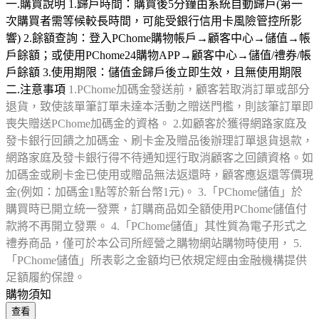
一.購買說明 1.歸戶時間：購買後5分鐘由系統自動歸戶(第一
次購買者需等候較長時間，可能受銀行信用卡風險管控所影
響) 2.餘額查詢：登入PChome購物帳戶→顧客中心→儲值→帳
戶餘額；或使用PChome24購物APP→顧客中心→儲值/禮券/帳
戶餘額 3.使用期限：儲值金歸戶後立即生效，且無使用期限
二.注意事項
1.PChome加碼金發送前，顧客若取消訂單或部分
退貨，致使該單筆訂單未達本活動之贈送門檻，則該筆訂單即
喪失贈送PChome加碼金的資格。 2.如顧客於獲得網路家庭及
發卡銀行回饋之加碼金、刷卡金及贈品後辦理訂單退貨退款，
網路家庭及發卡銀行得不待通知逕行取消顧客之回饋資格。如
加碼金或刷卡金已使用或贈品無法返還時，顧客應返還等價現
金(例如：加碼金1點等於新台幣1元)。 3.「PChome儲值」於
購買時已開立統一發票，訂購商品如全額使用PChome儲值付
款將不再開立發票。 4.「PChome儲值」其性質為電子形式之
禮券商品，僅可於本公司所經營之購物網站購物時使用， 5.
「PChome儲值」所表彰之金額均已依規定經由金融機構提供
足額履約保證。
購物須知
查看