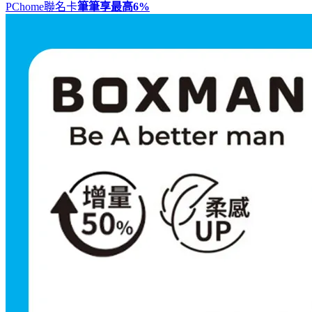
PChome聯名卡
筆筆享最高
6%