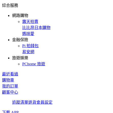
綜合服務
網路購物
露天拍賣
比比昂日本購物
媽咪愛
金融保險
Pi 拍錢包
易安網
旅遊娛樂
PChome 旅遊
最近看過
購物車
我的訂單
顧客中心
追蹤清單
退貨
會員設定
下載 APP