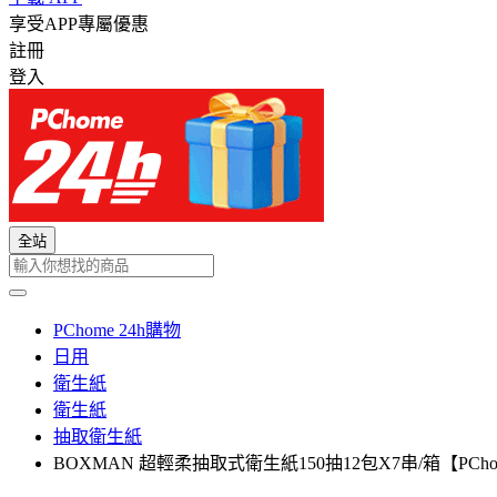
享受APP專屬優惠
註冊
登入
全站
PChome 24h購物
日用
衛生紙
衛生紙
抽取衛生紙
BOXMAN 超輕柔抽取式衛生紙150抽12包X7串/箱【PCh