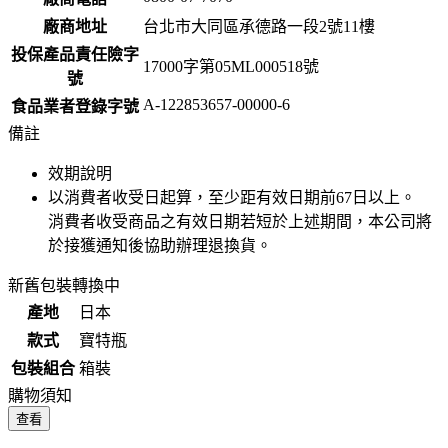
廠商地址
台北市大同區承德路一段2號11樓
投保產品責任險字
17000字第05ML000518號
號
A-122853657-00000-6
食品業者登錄字號
備註
效期說明
以消費者收受日起算，至少距有效日期前
67
日以上。
消費者收受商品之有效日期若短於上述期間，本公司將
於接獲通知後協助辦理退換貨。
新舊包裝轉換中
產地
日本
款式
寶特瓶
包裝組合
箱裝
購物須知
查看