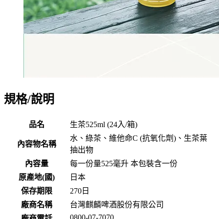
規格/說明
品名
生茶525ml (24入/箱)
水、綠茶、維他命C (抗氧化劑)、生茶葉
內容物名稱
抽出物
內容量
每一份量525毫升 本包裝含一份
原產地(國)
日本
保存期限
270
日
廠商名稱
台灣麒麟啤酒股份有限公司
0800-07-7070
廠商電話