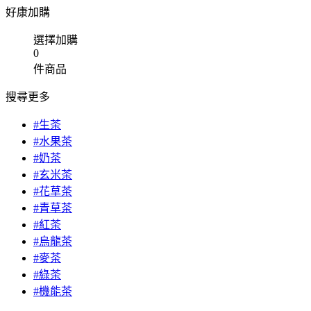
好康加購
選擇加購
0
件商品
搜尋更多
#生茶
#水果茶
#奶茶
#玄米茶
#花草茶
#青草茶
#紅茶
#烏龍茶
#麥茶
#綠茶
#機能茶