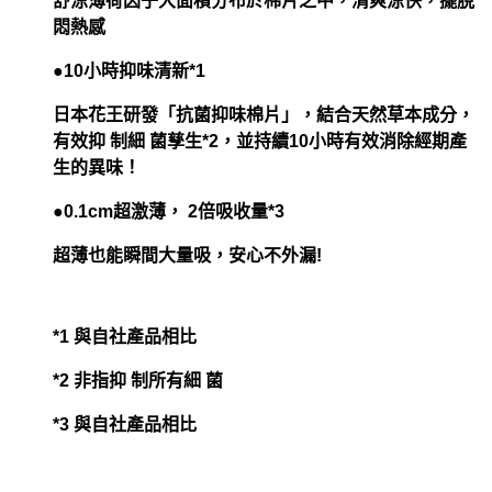
舒涼薄荷因子大面積分布於棉片之中，清爽涼快，擺脫
悶熱感
●10小時抑味清新*1
日本花王研發「抗菌抑味棉片」，結合天然草本成分，
有效抑 制細 菌孳生*2，並持續10小時有效消除經期產
生的異味！
●0.1cm超激薄， 2倍吸收量*3
超薄也能瞬間大量吸，安心不外漏!
*1 與自社產品相比
*2 非指抑 制所有細 菌
*3 與自社產品相比