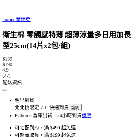
laurier 蕾妮亞
衛生棉 零觸感特薄 超薄涼量多日用加長
型25cm(14片x2包/組)
$139
$190
4.9
(27)
配送資訊
明早到貨
北北桃限定 7-11快速到貨
說明
PChome 倉庫出貨，24小時到貨
說明
可宅配到府，滿 $490 起免運
可超商取貨，滿 $199 起免運