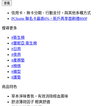
查看
信用卡、無卡分期、行動支付，與其他多種方式
PChome 聯名卡最高6%，新戶再享首刷禮800P
搜尋更多
#衛生棉
#蕾妮亞 衛生棉
#日用
#夜用
#產褥墊
#棉條
#褲型
#護墊
商品特色
草本淨味香氛，有效消除經血異味
舒涼薄荷因子 輕爽舒適