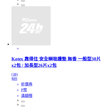
Kotex 靠得住 安全瞬吸護墊 無香 一般型30片
x2包 / 加長型26片x2包
(38)
$89
折價券
P幣
滿額贈