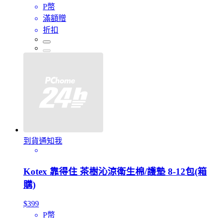
P幣
滿額贈
折扣
到貨通知我
Kotex 靠得住 茶樹沁涼衛生棉/護墊 8-12包(箱
購)
$399
P幣