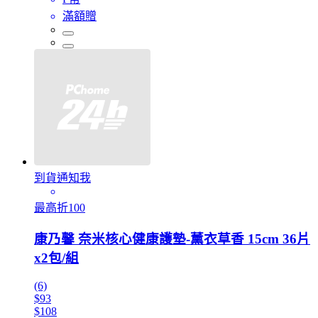
滿額贈
到貨通知我
最高折100
康乃馨 奈米核心健康護墊-薰衣草香 15cm 36片
x2包/組
(6)
$93
$108