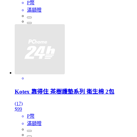
P幣
滿額贈
Kotex 靠得住 茶樹護墊系列 衛生棉 2包
(17)
$99
P幣
滿額贈