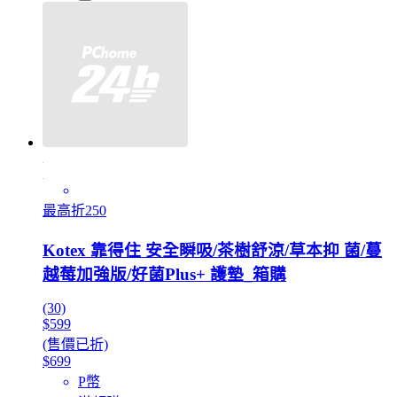
最高折250
Kotex 靠得住 安全瞬吸/茶樹舒涼/草本抑 菌/蔓
越莓加強版/好菌Plus+ 護墊_箱購
(30)
$599
(售價已折)
$699
P幣