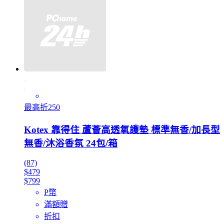
最高折250
Kotex 靠得住 蘆薈高透氧護墊 標準無香/加長型
無香/沐浴香氛 24包/箱
(87)
$479
$799
P幣
滿額贈
折扣