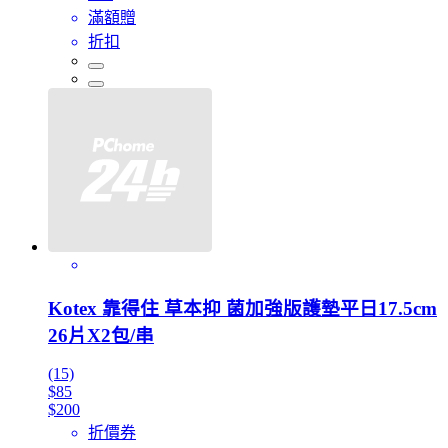
滿額贈
折扣
Kotex 靠得住 草本抑 菌加強版護墊平日17.5cm
26片X2包/串
(15)
$85
$200
折價券