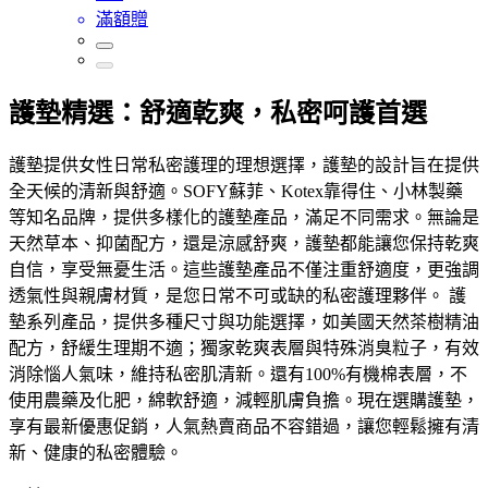
滿額贈
護墊精選：舒適乾爽，私密呵護首選
護墊提供女性日常私密護理的理想選擇，護墊的設計旨在提供
全天候的清新與舒適。SOFY蘇菲、Kotex靠得住、小林製藥
等知名品牌，提供多樣化的護墊產品，滿足不同需求。無論是
天然草本、抑菌配方，還是涼感舒爽，護墊都能讓您保持乾爽
自信，享受無憂生活。這些護墊產品不僅注重舒適度，更強調
透氣性與親膚材質，是您日常不可或缺的私密護理夥伴。 護
墊系列產品，提供多種尺寸與功能選擇，如美國天然茶樹精油
配方，舒緩生理期不適；獨家乾爽表層與特殊消臭粒子，有效
消除惱人氣味，維持私密肌清新。還有100%有機棉表層，不
使用農藥及化肥，綿軟舒適，減輕肌膚負擔。現在選購護墊，
享有最新優惠促銷，人氣熱賣商品不容錯過，讓您輕鬆擁有清
新、健康的私密體驗。