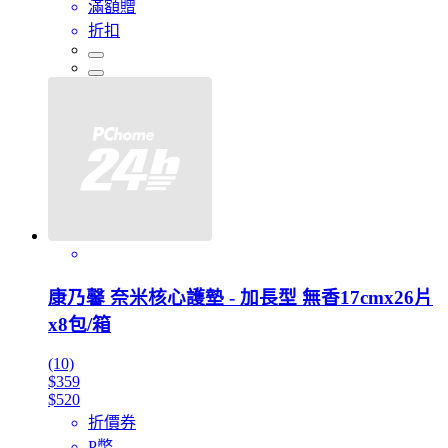
滿額贈
折扣
康乃馨 奈米核心護墊 - 加長型 無香17cmx26片
x8包/箱
(10)
$359
$520
折價券
P幣