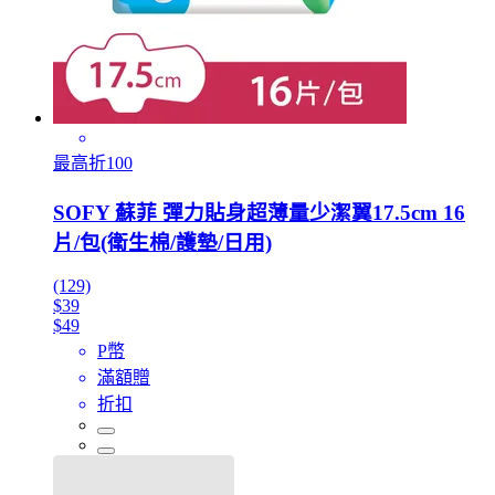
最高折100
SOFY 蘇菲 彈力貼身超薄量少潔翼17.5cm 16
片/包(衛生棉/護墊/日用)
(129)
$39
$49
P幣
滿額贈
折扣