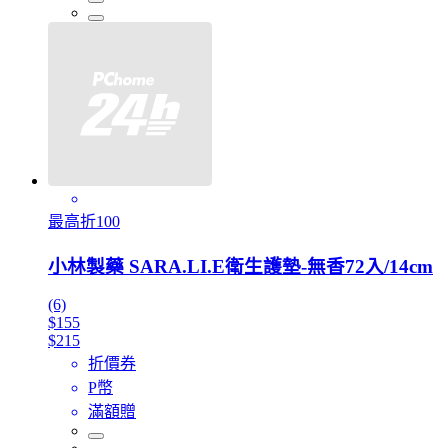
最高折100
小林製藥 SARA.LI.E衛生護墊-無香72入/14cm
(6)
$155
$215
折價券
P幣
滿額贈