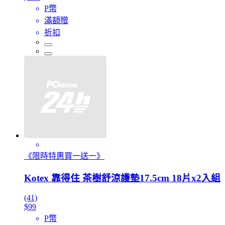
P幣
滿額贈
折扣
《限時特惠買一送一》
Kotex 靠得住 茶樹舒涼護墊17.5cm 18片x2入組
(41)
$99
P幣