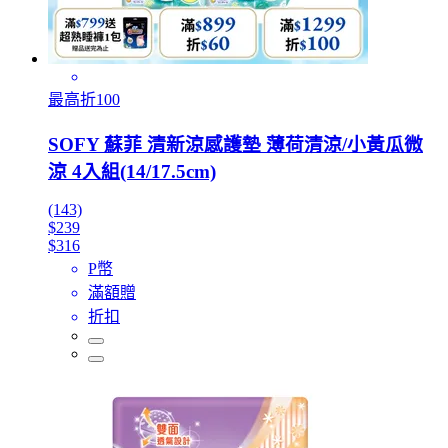
最高折100
SOFY 蘇菲 清新涼感護墊 薄荷清涼/小黃瓜微
涼 4入組(14/17.5cm)
(143)
$239
$316
P幣
滿額贈
折扣