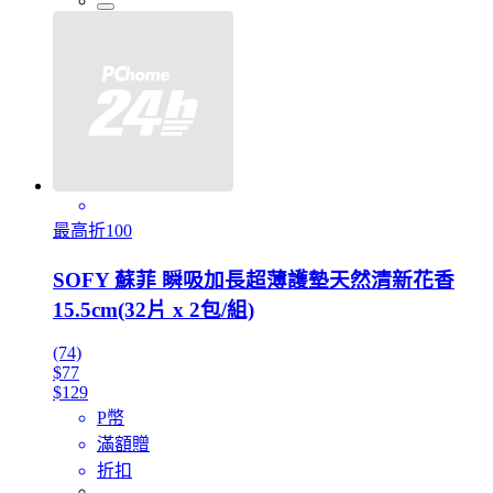
最高折100
SOFY 蘇菲 瞬吸加長超薄護墊天然清新花香
15.5cm(32片 x 2包/組)
(74)
$77
$129
P幣
滿額贈
折扣