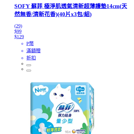
SOFY 蘇菲 極淨肌透氣清新超薄護墊14cm(天
然無香/清新花香)(40片x3包/組)
(29)
$99
$129
P幣
滿額贈
折扣