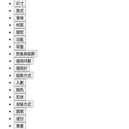
尺寸
款式
香味
材質
類型
功能
容量
對象與族群
適用坪數
適用於
組裝方式
入數
顏色
形狀
安裝方式
圖案
成份
重量