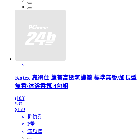
Kotex 靠得住 蘆薈高透氧護墊 標準無香/加長型
無香/沐浴香氛 4包組
(103)
$89
$159
折價券
P幣
滿額贈