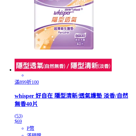
滿899折100
whisper 好自在 隱型清新/透氣護墊 淡香/自然
無香40片
(53)
$69
P幣
滿額贈