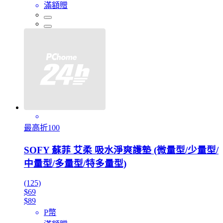
滿額贈
最高折100
SOFY 蘇菲 艾柔 吸水淨爽護墊 (微量型/少量型/
中量型/多量型/特多量型)
(125)
$69
$89
P幣