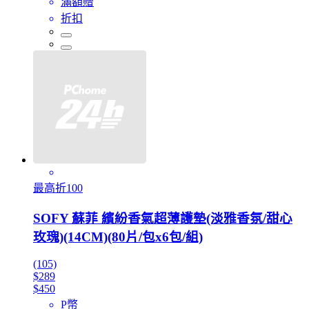
滿額贈
折扣
最高折100
SOFY 蘇菲 繽紛香氣超薄護墊(淡雅香氛/甜心
玫瑰)(14CM)(80片/包x6包/組)
(105)
$289
$450
P幣