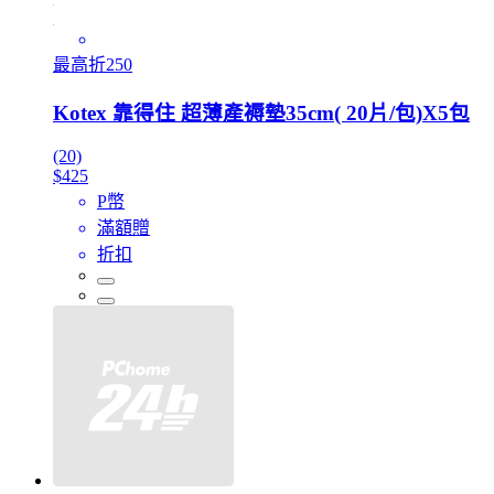
最高折250
Kotex 靠得住 超薄產褥墊35cm( 20片/包)X5包
(20)
$425
P幣
滿額贈
折扣