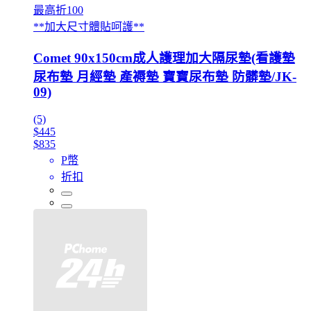
最高折100
**加大尺寸體貼呵護**
Comet 90x150cm成人護理加大隔尿墊(看護墊
尿布墊 月經墊 產褥墊 寶寶尿布墊 防髒墊/JK-
09)
(5)
$445
$835
P幣
折扣