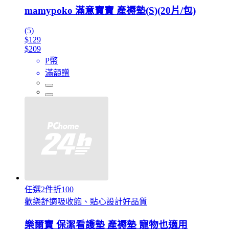
mamypoko 滿意寶寶 產褥墊(S)(20片/包)
(5)
$129
$209
P幣
滿額贈
任選2件折100
歡樂舒適吸收飽、貼心設計好品質
樂爾寶 保潔看護墊 產褥墊 寵物也適用