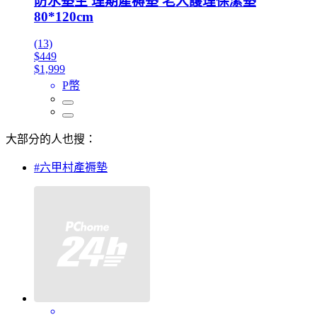
防水墊生 理期產褥墊 老人護理保潔墊
80*120cm
(13)
$449
$1,999
P幣
大部分的人也搜：
#六甲村產褥墊