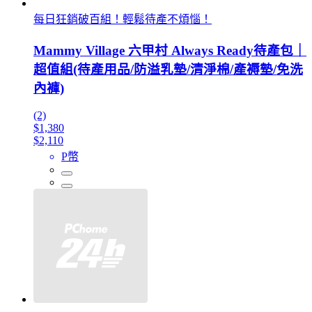
每日狂銷破百組！輕鬆待產不煩惱！
Mammy Village 六甲村 Always Ready待產包｜
超值組(待產用品/防溢乳墊/清淨棉/產褥墊/免洗
內褲)
(2)
$1,380
$2,110
P幣