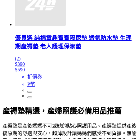
優貝選 純棉童趣寶寶隔尿墊 透氣防水墊 生理
期產褥墊 老人護理保潔墊
(2)
$390
$590
折價券
P幣
產褥墊精選，產婦照護必備用品推薦
產褥墊是產後媽媽不可或缺的貼心照護用品。產褥墊提供產後
復原期的舒適與安心，超薄設計讓媽媽們感受不到負擔。無論