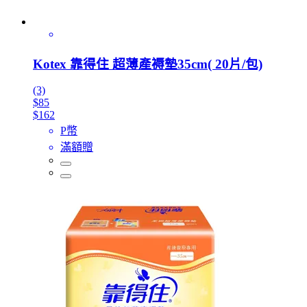
Kotex 靠得住 超薄產褥墊35cm( 20片/包)
(3)
$85
$162
P幣
滿額贈