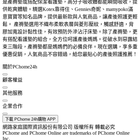
是產褥墊或搭配保潔看護墊，高分子吸收體都能瞬間吸收，提
供乾爽體驗。精選Kotex靠得住、Gennies奇妮、mamypoko滿
意寶寶等知名品牌，提供最新款與人氣商品，讓產後照護更輕
鬆。 產褥墊選用不織布柔軟表層與菱形壓紋，觸感舒適，背
膠加寬設計黏性佳，有效預防外滲沾汙床墊。除了產褥墊，更
有搭配看護墊的組合，全方位呵護產後媽媽。從破水到惡露結
束三階段，產褥墊都是媽媽們的必備良伴。現在選購，享多重
優惠促銷，人氣商品不容錯過，給您最貼心的產後照護推薦！
關於PChome24h
顧客權益
其他服務
企業合作
下載 PChome 24h購物 APP
網路家庭國際資訊股份有限公司 版權所有 轉載必究
PChome and PChome Online are trademarks of PChome Online
Inc.