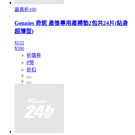
最高折100
Gennies 奇妮 產後專用產褥墊2包共24片(貼身
超薄型)
$532
$590
折價券
P幣
折扣