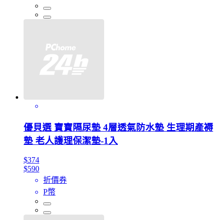
優貝選 寶寶隔尿墊 4層透氣防水墊 生理期產褥
墊 老人護理保潔墊-1入
$374
$590
折價券
P幣