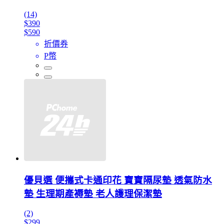
(14)
$390
$590
折價券
P幣
優貝選 便攜式卡通印花 寶寶隔尿墊 透氣防水
墊 生理期產褥墊 老人護理保潔墊
(2)
$299