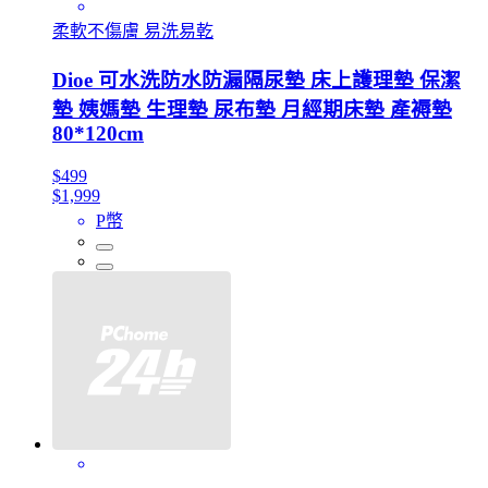
柔軟不傷膚 易洗易乾
Dioe 可水洗防水防漏隔尿墊 床上護理墊 保潔
墊 姨媽墊 生理墊 尿布墊 月經期床墊 產褥墊
80*120cm
$499
$1,999
P幣