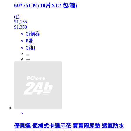
60*75CM(10片X12 包/箱)
(1)
$1,155
$1,350
折價券
P幣
折扣
優貝選 便攜式卡通印花 寶寶隔尿墊 透氣防水