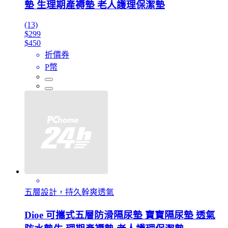
墊 生理期產褥墊 老人護理保潔墊
(13)
$299
$450
折價券
P幣
五層設計，持久幹爽透氣
Dioe 可攜式五層防滑隔尿墊 寶寶隔尿墊 透氣