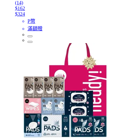
(14)
$162
$324
P幣
滿額贈