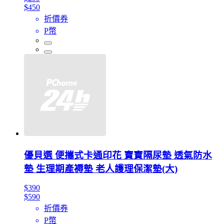
$450
折價券
P幣
優貝選 便攜式卡通印花 寶寶隔尿墊 透氣防水
墊 生理期產褥墊 老人護理保潔墊(大)
$390
$590
折價券
P幣