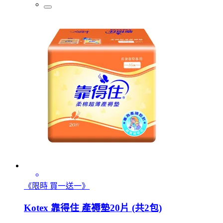
《限時 買一送一》
Kotex 靠得住 產褥墊20片 (共2包)