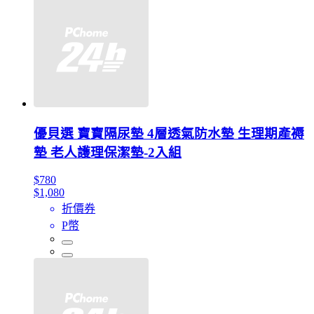
優貝選 寶寶隔尿墊 4層透氣防水墊 生理期產褥
墊 老人護理保潔墊-2入組
$780
$1,080
折價券
P幣