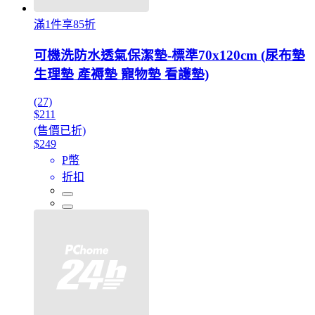
滿1件享85折
可機洗防水透氣保潔墊-標準70x120cm (尿布墊
生理墊 產褥墊 寵物墊 看護墊)
(27)
$211
(售價已折)
$249
P幣
折扣