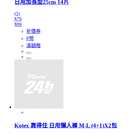
日用加長型25cm 14片
(5)
$79
$99
折價券
P幣
滿額贈
Kotex 靠得住 日用懶人褲 M-L (4+1)X2包