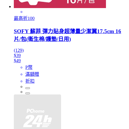
最高折100
SOFY 蘇菲 彈力貼身超薄量少潔翼17.5cm 16
片/包(衛生棉/護墊/日用)
(129)
$39
$49
P幣
滿額贈
折扣