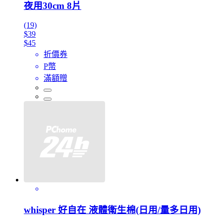
夜用30cm 8片
(19)
$39
$45
折價券
P幣
滿額贈
whisper 好自在 液體衛生棉(日用/量多日用)