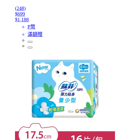
(248)
$699
$1,188
P幣
滿額贈