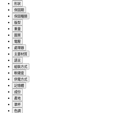
形狀
保固期
保固種類
版型
重量
圖案
電壓
處理器
主要材質
語言
組裝方式
軟硬度
供電方式
記憶體
成份
產地
罩杯
色調