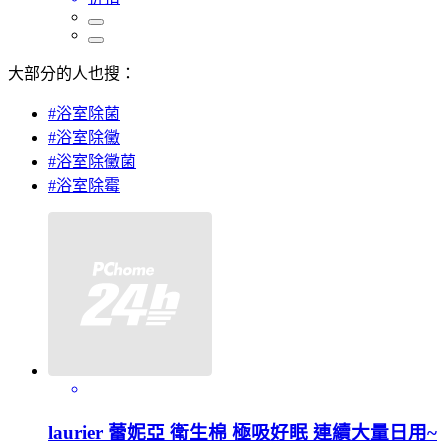
大部分的人也搜：
#浴室除菌
#浴室除黴
#浴室除黴菌
#浴室除霉
laurier 蕾妮亞 衛生棉 極吸好眠 連續大量日用~