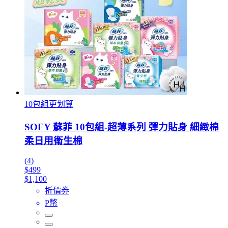
10包組更划算
SOFY 蘇菲 10包組-超薄系列 彈力貼身 細緻棉
柔日用衛生棉
(4)
$499
$1,100
折價券
P幣