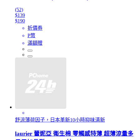
(52)
$139
$190
折價券
P幣
滿額贈
舒涼薄荷因子，日本革新10小時抑味清新
laurier 蕾妮亞 衛生棉 零觸感特薄 超薄涼量多