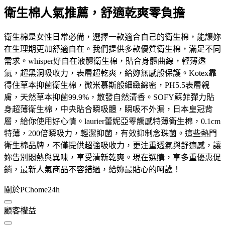
衛生棉人氣推薦，舒適乾爽零負擔
衛生棉是女性日常必備，選擇一款適合自己的衛生棉，能讓妳
在生理期更加舒適自在。我們提供多款優質衛生棉，滿足不同
需求。whisper好自在液體衛生棉，貼合身體曲線，輕薄透
氣，超黑洞吸收力，表層超乾爽，給妳無感般保護。Kotex靠
得住草本抑菌衛生棉，微米慕斯般細緻綿密，PH5.5表層親
膚，天然草本抑菌99.9%，散發自然清香。SOFY蘇菲彈力貼
身超薄衛生棉，中央貼合瞬吸體，瞬吸不外漏，日本皇冠背
層，給你使用好心情。laurier蕾妮亞零觸感特薄衛生棉，0.1cm
特薄，200倍瞬吸力，輕潔抑菌，有效抑制念珠菌。這些熱門
衛生棉品牌，不僅提供超強吸收力，更注重透氣與舒適感，讓
妳告別悶熱與異味，享受清新乾爽。現在選購，享多重優惠促
銷，最新人氣商品不容錯過，給妳最貼心的呵護！
關於PChome24h
顧客權益