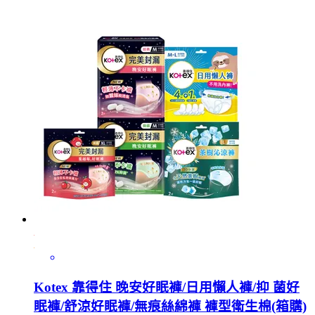
Kotex 靠得住 晚安好眠褲/日用懶人褲/抑 菌好
眠褲/舒涼好眠褲/無痕絲綿褲 褲型衛生棉(箱購)