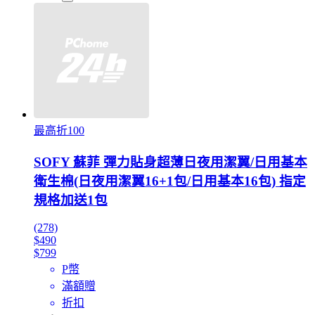
最高折100
SOFY 蘇菲 彈力貼身超薄日夜用潔翼/日用基本
衛生棉(日夜用潔翼16+1包/日用基本16包) 指定
規格加送1包
(278)
$490
$799
P幣
滿額贈
折扣