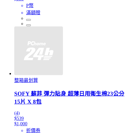
P幣
滿額贈
整箱最划算
SOFY 蘇菲 彈力貼身 超薄日用衛生棉23公分
15片 X 8包
(4)
$539
$1,000
折價券