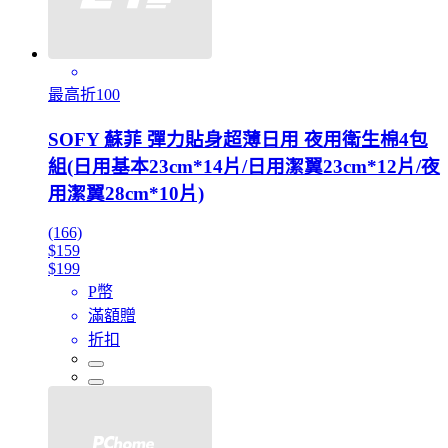
最高折100
SOFY 蘇菲 彈力貼身超薄日用 夜用衛生棉4包
組(日用基本23cm*14片/日用潔翼23cm*12片/夜
用潔翼28cm*10片)
(166)
$159
$199
P幣
滿額贈
折扣