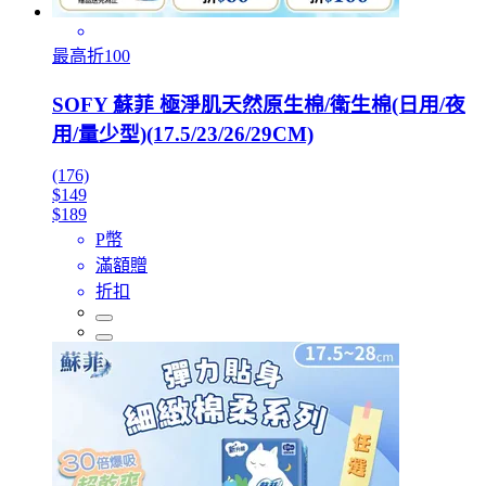
最高折100
SOFY 蘇菲 極淨肌天然原生棉/衛生棉(日用/夜
用/量少型)(17.5/23/26/29CM)
(176)
$149
$189
P幣
滿額贈
折扣