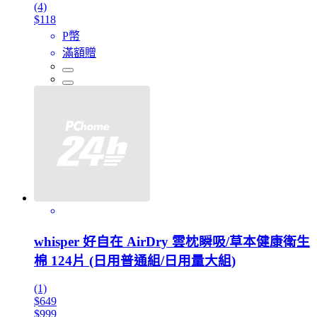
(4)
$118
P幣
滿額贈
whisper 好自在 AirDry 雲枕瞬吸/草本健康衛生
棉 124片 (日用普通組/日用量大組)
(1)
$649
$999