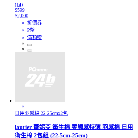
(14)
$599
$2,000
折價券
P幣
滿額贈
日用羽感棉 22-25cmx2包
laurier 蕾妮亞 衛生棉 零觸感特薄 羽感棉 日用
衛生棉 2包組 (22.5cm-25cm)