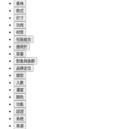
香味
款式
尺寸
功效
材質
包裝組合
適用於
容量
對象與族群
品牌定位
類型
入數
濃度
顏色
功能
認證
系統
來源