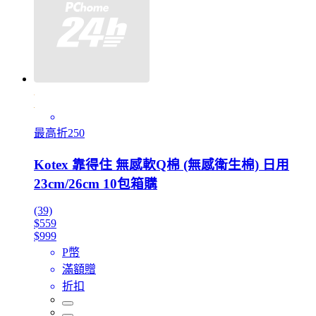
最高折250
Kotex 靠得住 無感軟Q棉 (無感衛生棉) 日用
23cm/26cm 10包箱購
(39)
$559
$999
P幣
滿額贈
折扣