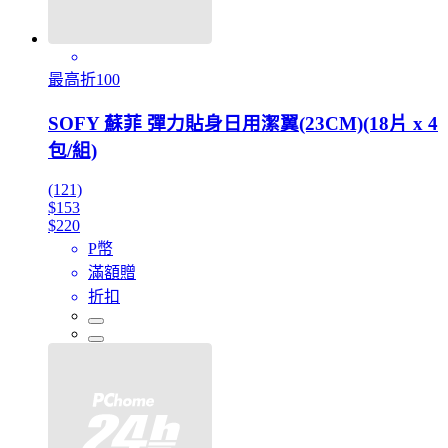
最高折100
SOFY 蘇菲 彈力貼身日用潔翼(23CM)(18片 x 4
包/組)
(121)
$153
$220
P幣
滿額贈
折扣