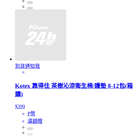
到貨通知我
Kotex 靠得住 茶樹沁涼衛生棉/護墊 8-12包(箱
購)
$399
P幣
滿額贈