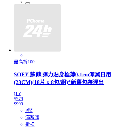
最高折100
SOFY 蘇菲 彈力貼身極薄0.1cm潔翼日用
(23CM)(18片 x 8包/組)*新舊包裝混出
(15)
$579
$999
P幣
滿額贈
折扣