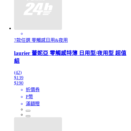
7款任選 零觸感日用&夜用
laurier 蕾妮亞 零觸感特薄 日用型/夜用型 超值
組
(42)
$139
$190
折價券
P幣
滿額贈