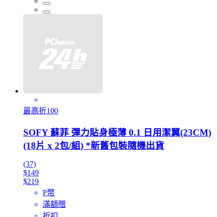
最高折100
SOFY 蘇菲 彈力貼身極薄 0.1 日用潔翼(23CM)
(18片 x 2包/組) *新舊包裝隨機出貨
(37)
$149
$219
P幣
滿額贈
折扣