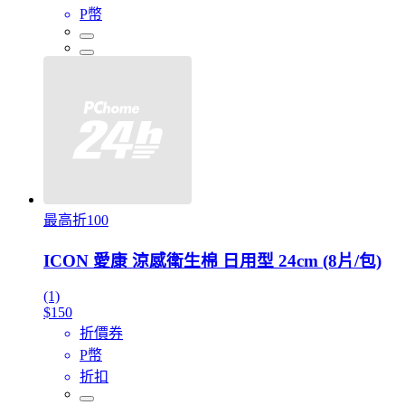
P幣
最高折100
ICON 愛康 涼感衛生棉 日用型 24cm (8片/包)
(1)
$150
折價券
P幣
折扣