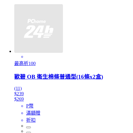
最高折100
歐碧 OB 衛生棉條普通型(16條x2盒)
(11)
$239
$269
P幣
滿額贈
折扣