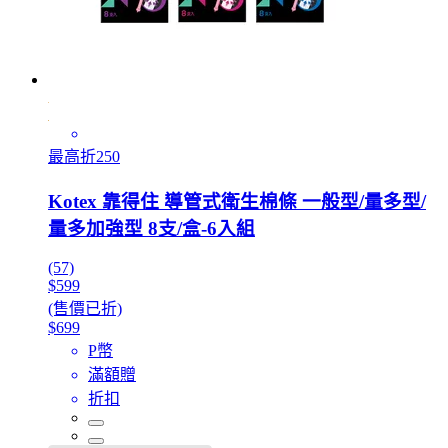
最高折250
Kotex 靠得住 導管式衛生棉條 一般型/量多型/
量多加強型 8支/盒-6入組
(57)
$599
(售價已折)
$699
P幣
滿額贈
折扣