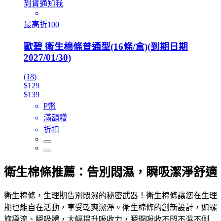
到貨通知我
最高折100
歐碧 衛生棉條普通型(16條/盒)(到期日期
2027/01/30)
(18)
$129
$139
P幣
滿額贈
折扣
衛生棉條推薦：告別悶濕，瞬吸潔淨舒適
衛生棉條，生理期告別悶濕的秘密武器！衛生棉條讓您在生理
期也能自在活動，享受乾爽潔淨。衛生棉條的創新設計，如螺
旋導流、瞬吸體，大幅提升吸收力，瞬間吸收不悶不濕不側