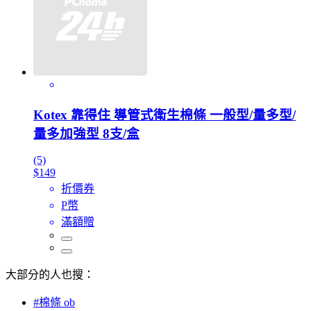
Kotex 靠得住 導管式衛生棉條 一般型/量多型/
量多加強型 8支/盒
(5)
$149
折價券
P幣
滿額贈
大部分的人也搜：
#棉條 ob