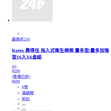
最高折250
Kotex 靠得住 指入式衛生棉條 量多型/量多加強
型16入X6盒組
(6)
$599
(售價已折)
$699
P幣
滿額贈
折扣