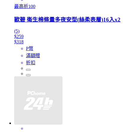
最高折100
歐碧 衛生棉條量多夜安型(絲柔表層)16入x2
(5)
$259
$318
P幣
滿額贈
折扣