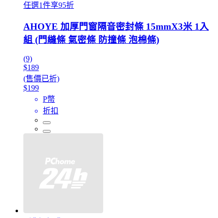
任選1件享95折
AHOYE 加厚門窗隔音密封條 15mmX3米 1入
組 (門縫條 氣密條 防撞條 泡棉條)
(9)
$189
(售價已折)
$199
P幣
折扣