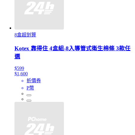
8盒超划算
Kotex 靠得住 4盒組-8入導管式衛生棉條 3款任
選
$599
$1,600
折價券
P幣