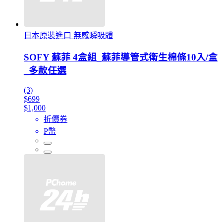
日本原裝進口 無感瞬吸體
SOFY 蘇菲 4盒組_蘇菲導管式衛生棉條10入/盒
_多款任選
(3)
$699
$1,000
折價券
P幣