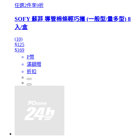
任選2件享9折
SOFY 蘇菲 導管棉條輕巧攜 (一般型/量多型) 8
入/盒
(10)
$125
$169
P幣
滿額贈
折扣