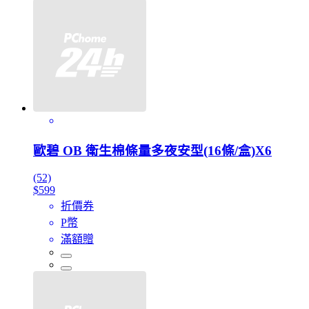
歐碧 OB 衛生棉條量多夜安型(16條/盒)X6
(52)
$599
折價券
P幣
滿額贈