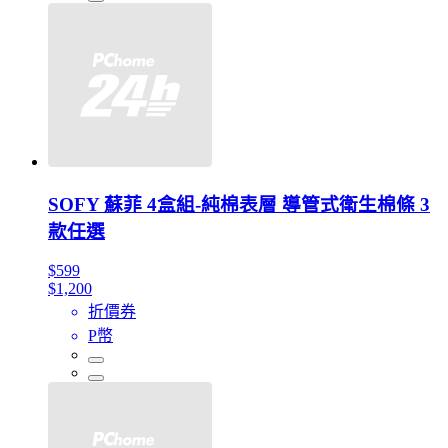
SOFY 蘇菲 4盒組-純棉表層 導管式衛生棉條 3
款任選
$599
$1,200
折價券
P幣