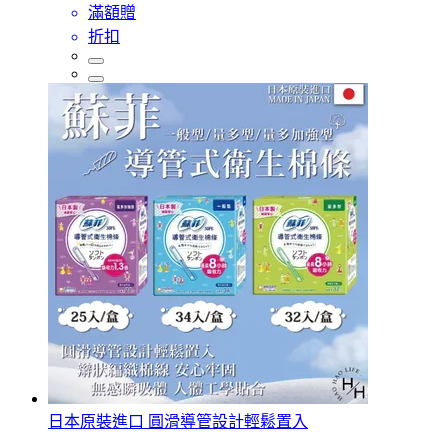
滿額贈
折扣
日本原裝進口 圓滑導管設計輕鬆置入