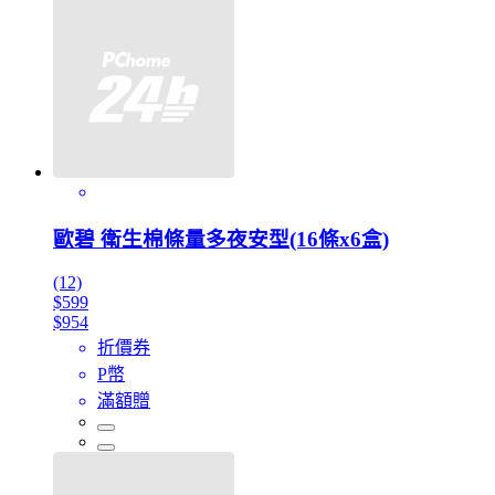
歐碧 衛生棉條量多夜安型(16條x6盒)
(12)
$599
$954
折價券
P幣
滿額贈