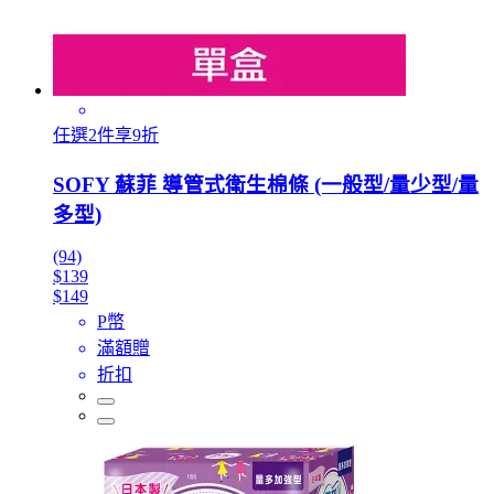
任選2件享9折
SOFY 蘇菲 導管式衛生棉條 (一般型/量少型/量
多型)
(94)
$139
$149
P幣
滿額贈
折扣