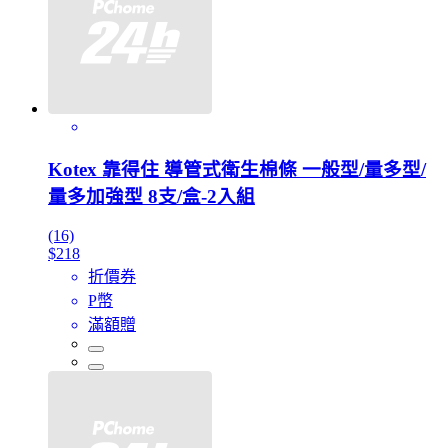
Kotex 靠得住 導管式衛生棉條 一般型/量多型/
量多加強型 8支/盒-2入組
(16)
$218
折價券
P幣
滿額贈