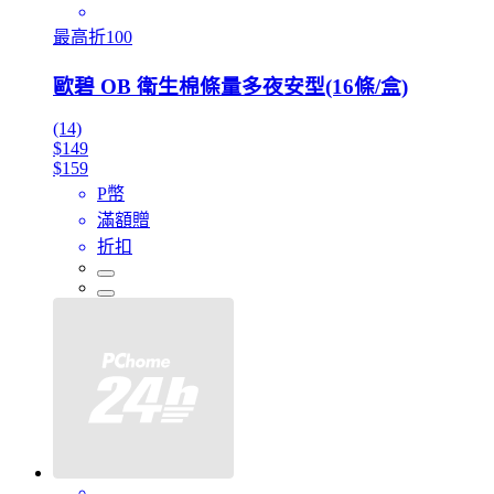
最高折100
歐碧 OB 衛生棉條量多夜安型(16條/盒)
(14)
$149
$159
P幣
滿額贈
折扣