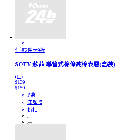
任選2件享9折
SOFY 蘇菲 導管式棉條純棉表層(盒裝)
(11)
$139
$159
P幣
滿額贈
折扣