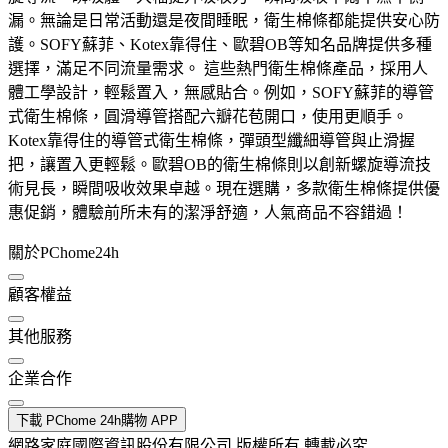
漏。無論是日常活動還是夜間睡眠，衛生棉條都能提供安心防
護。SOFY蘇菲、Kotex靠得住、歐碧OB等知名品牌提供多種
選擇，滿足不同流量需求。 這些熱門衛生棉條產品，採用人
體工學設計，輕鬆置入，無感貼合。例如，SOFY蘇菲的導管
式衛生棉條，圓滑導管搭配六瓣花苞開口，使用更順手。
Kotex靠得住的導管式衛生棉條，彈頭型纖細導管與止滑握
把，讓置入更輕鬆。歐碧OB的衛生棉條則以創新螺旋導流技
術見長，瞬間吸收效果卓越。現在選購，多款衛生棉條提供優
惠促銷，體驗前所未有的潔淨舒適，人氣商品不容錯過！
關於PChome24h
顧客權益
其他服務
企業合作
下載 PChome 24h購物 APP
網路家庭國際資訊股份有限公司 版權所有 轉載必究