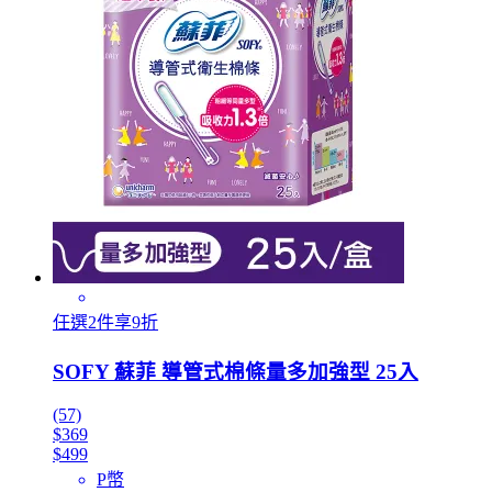
任選2件享9折
SOFY 蘇菲 導管式棉條量多加強型 25入
(57)
$369
$499
P幣