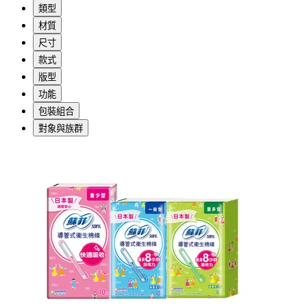
類型
材質
尺寸
款式
版型
功能
包裝組合
對象與族群