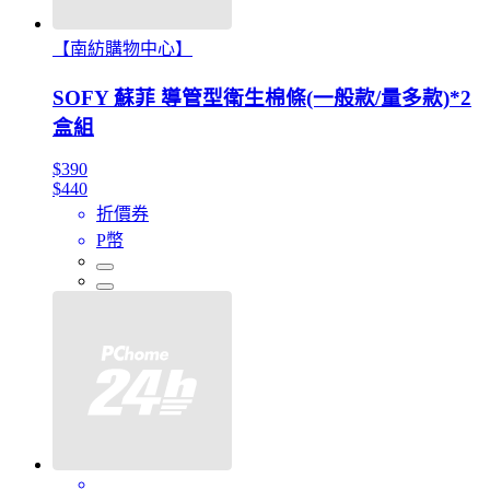
【南紡購物中心】
SOFY 蘇菲 導管型衛生棉條(一般款/量多款)*2
盒組
$390
$440
折價券
P幣