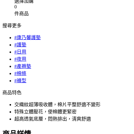
選擇加購
0
件商品
搜尋更多
#康乃馨護墊
#護墊
#日用
#夜用
#產褥墊
#棉條
#褲型
商品特色
交織紋超薄吸收體，棉片平整舒適不變形
特殊立體壓花，使棉體更緊密
超高透氣底層，悶熱排出，清爽舒適