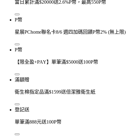
當日累計滿$20000送2.6%P幣，最高550P幣
P幣
星展PChome聯名卡8/6 週四加碼回饋P幣2% (無上限)
P幣
【限全盈+PAY】單筆滿$5000送100P幣
滿額贈
衛生棉指定品滿$1599送倍潔雅衛生紙
登記送
單筆滿888元送100P幣