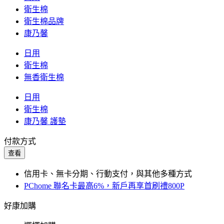
衛生棉
衛生棉品牌
康乃馨
日用
衛生棉
無香衛生棉
日用
衛生棉
康乃馨 護墊
付款方式
查看
信用卡、無卡分期、行動支付，與其他多種方式
PChome 聯名卡最高6%，新戶再享首刷禮800P
好康加購