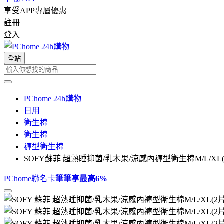
享受APP專屬優惠
註冊
登入
全站
PChome 24h購物
日用
衛生棉
衛生棉
褲型衛生棉
SOFY蘇菲 超熟睡抑菌/乳木果/涼感內褲型衛生棉M/L/XL(2
PChome聯名卡
筆筆享最高
6%