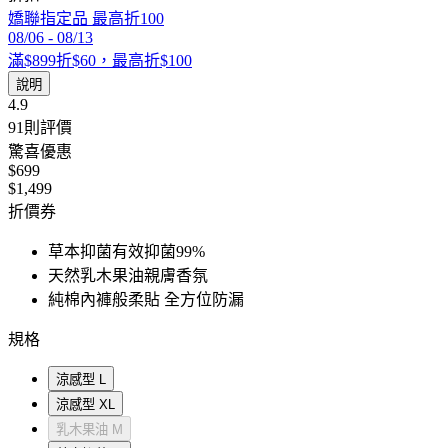
嬌聯指定品 最高折100
08/06
-
08/13
滿$899折$60，最高折$100
說明
4.9
91
則評價
驚喜優惠
$699
$1,499
折價券
草本抑菌有效抑菌99%
天然乳木果油親膚香氛
純棉內褲般柔貼 全方位防漏
規格
涼感型 L
涼感型 XL
乳木果油 M