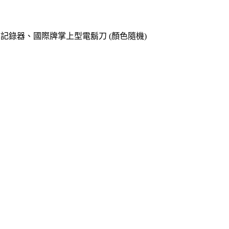
o專用記錄器、國際牌掌上型電鬍刀 (顏色隨機)