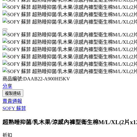
商品編號:DAAB22-A900HI5KV
分享
複製連結
賣貴通報
SOFY 蘇菲
超熟睡抑菌/乳木果/涼感內褲型衛生棉M/L/XL(2片x12
折扣