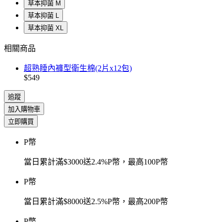
草本抑菌 M
草本抑菌 L
草本抑菌 XL
相關商品
超熟睡內褲型衛生棉(2片x12包)
$549
追蹤
加入購物車
立即購買
P幣
當日累計滿$3000送2.4%P幣，最高100P幣
P幣
當日累計滿$8000送2.5%P幣，最高200P幣
P幣