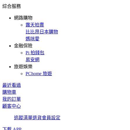
綜合服務
網路購物
露天拍賣
比比昂日本購物
媽咪愛
金融保險
Pi 拍錢包
易安網
旅遊娛樂
PChome 旅遊
最近看過
購物車
我的訂單
顧客中心
追蹤清單
退貨
會員設定
下載 APP