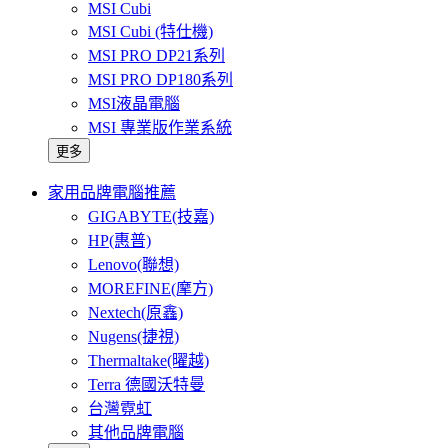
MSI Cubi
MSI Cubi (特仕機)
MSI PRO DP21系列
MSI PRO DP180系列
MSI液晶電腦
MSI 專業版作業系統
更多
家用品牌電腦推薦
GIGABYTE(技嘉)
HP(惠普)
Lenovo(聯想)
MOREFINE(摩方)
Nextech(原鑫)
Nugens(捷視)
Thermaltake(曜越)
Terra 德國沃特曼
台灣霓虹
其他品牌電腦