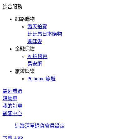
綜合服務
網路購物
露天拍賣
比比昂日本購物
媽咪愛
金融保險
Pi 拍錢包
易安網
旅遊娛樂
PChome 旅遊
最近看過
購物車
我的訂單
顧客中心
追蹤清單
退貨
會員設定
下載 APP