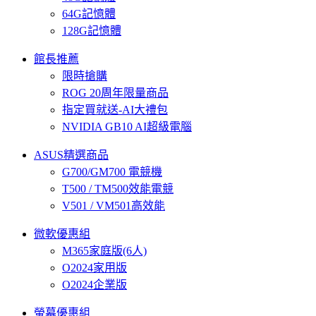
64G記憶體
128G記憶體
館長推薦
限時搶購
ROG 20周年限量商品
指定買就送-AI大禮包
NVIDIA GB10 AI超級電腦
ASUS精選商品
G700/GM700 電競機
T500 / TM500效能電競
V501 / VM501高效能
微軟優惠組
M365家庭版(6人)
O2024家用版
O2024企業版
螢幕優惠組