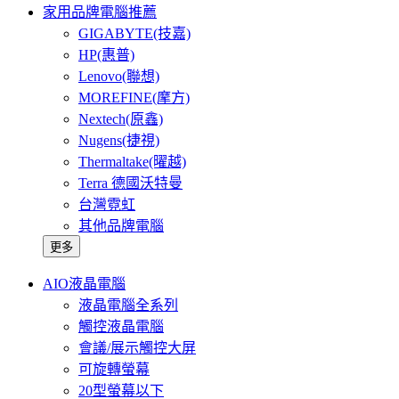
家用品牌電腦推薦
GIGABYTE(技嘉)
HP(惠普)
Lenovo(聯想)
MOREFINE(摩方)
Nextech(原鑫)
Nugens(捷視)
Thermaltake(曜越)
Terra 德國沃特曼
台灣霓虹
其他品牌電腦
更多
AIO液晶電腦
液晶電腦全系列
觸控液晶電腦
會議/展示觸控大屏
可旋轉螢幕
20型螢幕以下