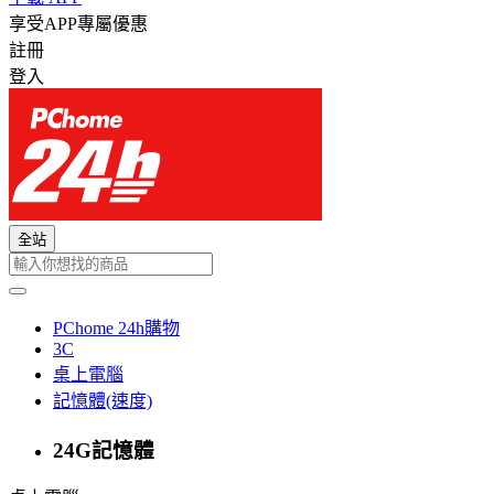
享受APP專屬優惠
註冊
登入
全站
PChome 24h購物
3C
桌上電腦
記憶體(速度)
24G記憶體