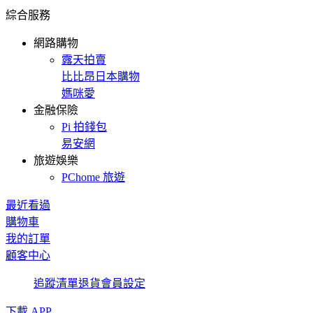
綜合服務
網路購物
露天拍賣
比比昂日本購物
媽咪愛
金融保險
Pi 拍錢包
易安網
旅遊娛樂
PChome 旅遊
最近看過
購物車
我的訂單
顧客中心
追蹤清單
退貨
會員設定
下載 APP