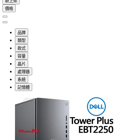
新上架
價格
品牌
類型
款式
容量
晶片
處理器
系統
記憶體