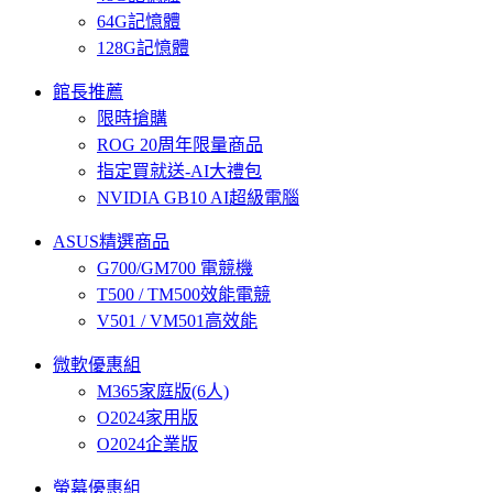
64G記憶體
128G記憶體
館長推薦
限時搶購
ROG 20周年限量商品
指定買就送-AI大禮包
NVIDIA GB10 AI超級電腦
ASUS精選商品
G700/GM700 電競機
T500 / TM500效能電競
V501 / VM501高效能
微軟優惠組
M365家庭版(6人)
O2024家用版
O2024企業版
螢幕優惠組