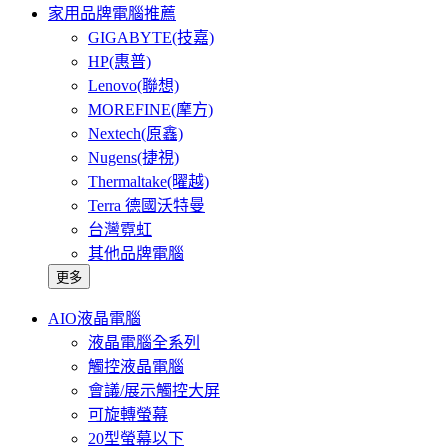
家用品牌電腦推薦
GIGABYTE(技嘉)
HP(惠普)
Lenovo(聯想)
MOREFINE(摩方)
Nextech(原鑫)
Nugens(捷視)
Thermaltake(曜越)
Terra 德國沃特曼
台灣霓虹
其他品牌電腦
更多
AIO液晶電腦
液晶電腦全系列
觸控液晶電腦
會議/展示觸控大屏
可旋轉螢幕
20型螢幕以下