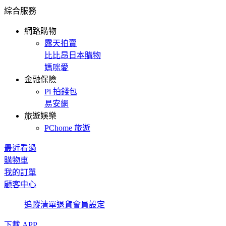
綜合服務
網路購物
露天拍賣
比比昂日本購物
媽咪愛
金融保險
Pi 拍錢包
易安網
旅遊娛樂
PChome 旅遊
最近看過
購物車
我的訂單
顧客中心
追蹤清單
退貨
會員設定
下載 APP