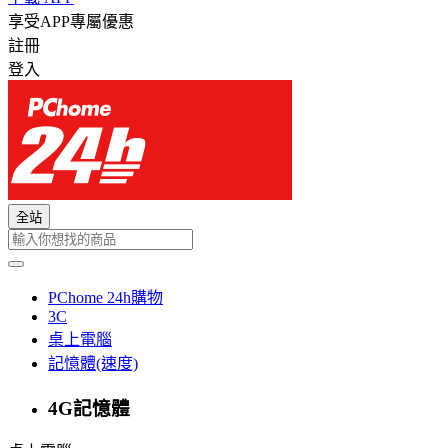
享受APP專屬優惠
註冊
登入
全站
PChome 24h購物
3C
桌上電腦
記憶體(速度)
4G記憶體